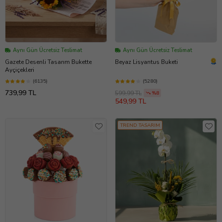
Aynı Gün Ücretsiz Teslimat
Aynı Gün Ücretsiz Teslimat
Gazete Desenli Tasarım Bukette
Beyaz Lisyantus Buketi
Ayçiçekleri
(6135)
(5280)
739,99 TL
599,99 TL
%8
549,99 TL
TREND TASARIM