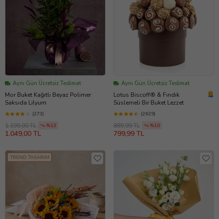
Aynı Gün Ücretsiz Teslimat
Aynı Gün Ücretsiz Teslimat
Mor Buket Kağıtlı Beyaz Polimer
Lotus Biscoff® & Fındık
Saksıda Lilyum
Süslemeli Bir Buket Lezzet
(273)
(2629)
1.199,00 TL
889,99 TL
%13
%10
1.049,00 TL
799,99 TL
TREND TASARIM