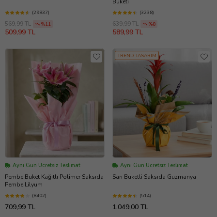
Buketi
(29837)
(3238)
569,99 TL
639,99 TL
%11
%8
509,99 TL
589,99 TL
TREND TASARIM
Aynı Gün Ücretsiz Teslimat
Aynı Gün Ücretsiz Teslimat
Pembe Buket Kağıtlı Polimer Saksıda
Sarı Buketli Saksıda Guzmanya
Pembe Lilyum
(8402)
(514)
709,99 TL
1.049,00 TL