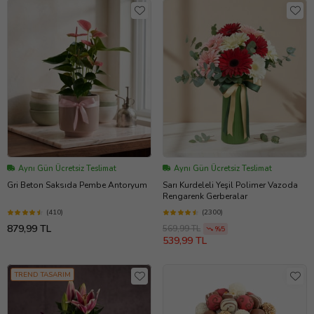
Aynı Gün Ücretsiz Teslimat
Aynı Gün Ücretsiz Teslimat
Gri Beton Saksıda Pembe Antoryum
Sarı Kurdeleli Yeşil Polimer Vazoda
Rengarenk Gerberalar
(410)
(2300)
879,99 TL
569,99 TL
%5
539,99 TL
TREND TASARIM