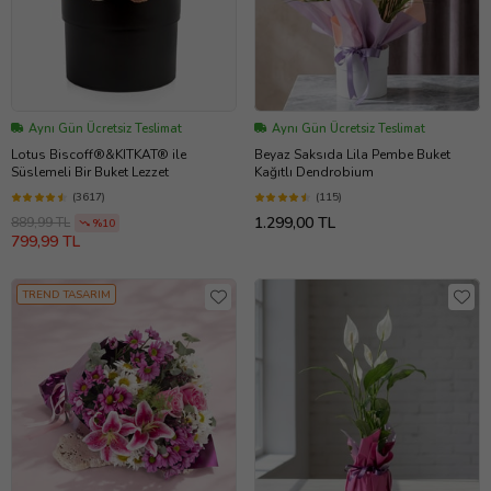
Aynı Gün Ücretsiz Teslimat
Aynı Gün Ücretsiz Teslimat
Lotus Biscoff®&KITKAT® ile
Beyaz Saksıda Lila Pembe Buket
Süslemeli Bir Buket Lezzet
Kağıtlı Dendrobium
(3617)
(115)
1.299,00 TL
889,99 TL
%10
799,99 TL
TREND TASARIM