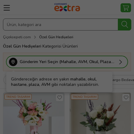
Çiçeksepeti.com
Özel Gün Hediyeleri
Özel Gün Hediyeleri
Kategorisi Ürünleri
Gönderim Yeri Seçin (Mahalle, AVM, Okul, Plaza vs.)
Göndereceğin adrese en yakın
mahalle, okul,
Filtrele
Sırala
Kişiye Özel
Kargo Bedav
hastane, plaza, AVM
gibi noktaları yazabilirsin.
TREND TASARIM
TREND TASARIM