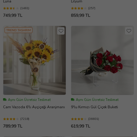
Luna
Lilyum
(1461)
(257)
749,99 TL
859,99 TL
TREND TASARIM
Aynı Gün Ücretsiz Teslimat
Aynı Gün Ücretsiz Teslimat
Cam Vazoda 6'lı Ayçiçeği Aranjmanı
9'lu Kırmızı Gül Çiçek Buketi
(7218)
(36601)
789,99 TL
619,99 TL