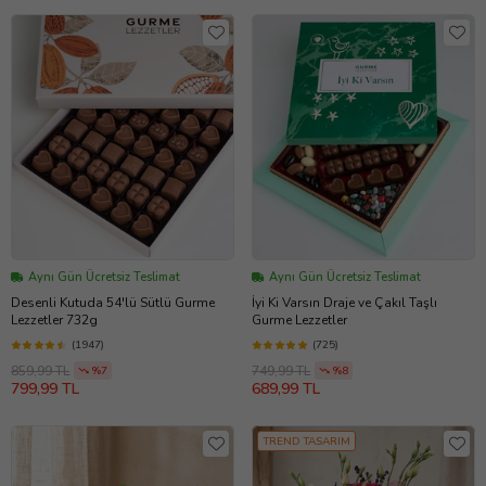
Aynı Gün Ücretsiz Teslimat
Aynı Gün Ücretsiz Teslimat
Desenli Kutuda 54'lü Sütlü Gurme
İyi Ki Varsın Draje ve Çakıl Taşlı
Lezzetler 732g
Gurme Lezzetler
(1947)
(725)
859,99 TL
749,99 TL
%7
%8
799,99 TL
689,99 TL
TREND TASARIM