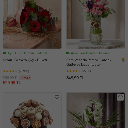
Aynı Gün Ücretsiz Teslimat
Aynı Gün Ücretsiz Teslimat
Kırmızı Gerbera Çiçek Buketi
Cam Vazoda Pembe Çardak
Güller ve Lisyantuslar
(20992)
(2708)
849,99 TL
599,99 TL
%12
529,99 TL