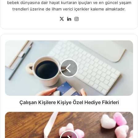
bebek dünyasına dair hayat kurtaran ipuçları ve en güncel yaşam
trendleri üzerine de ilham verici içerikler kaleme almaktadır.
X
LinkedIn
Instagram
Çalışan
Kişilere
Kişiye
Özel
Hediye
Fikirleri
Çalışan Kişilere Kişiye Özel Hediye Fikirleri
Modayı
Takip
Edenlere
Kişiye