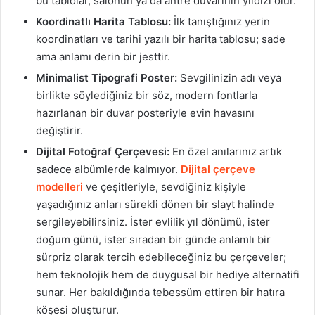
bu tablolar, salonun ya da antre duvarının yıldızı olur.
Koordinatlı Harita Tablosu:
İlk tanıştığınız yerin
koordinatları ve tarihi yazılı bir harita tablosu; sade
ama anlamı derin bir jesttir.
Minimalist Tipografi Poster:
Sevgilinizin adı veya
birlikte söylediğiniz bir söz, modern fontlarla
hazırlanan bir duvar posteriyle evin havasını
değiştirir.
Dijital Fotoğraf Çerçevesi:
En özel anılarınız artık
sadece albümlerde kalmıyor.
Dijital çerçeve
modelleri
ve çeşitleriyle, sevdiğiniz kişiyle
yaşadığınız anları sürekli dönen bir slayt halinde
sergileyebilirsiniz. İster evlilik yıl dönümü, ister
doğum günü, ister sıradan bir günde anlamlı bir
sürpriz olarak tercih edebileceğiniz bu çerçeveler;
hem teknolojik hem de duygusal bir hediye alternatifi
sunar. Her bakıldığında tebessüm ettiren bir hatıra
köşesi oluşturur.