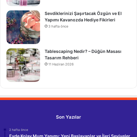
Sevdiklerinizi Şaşırtacak Özgün ve El
Yapımı Kavanozda Hediye Fikirleri
3 hafta önce
Tablescaping Nedir? – Düğün Masası
Tasarım Rehberi
11 Haziran 2026
Son Yazılar
2 hafta önce
Evde Kolay Mum Yapımı: Yeni Başlayanlar ve İleri Seviyeler