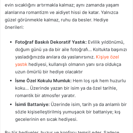
evin sıcaklığını artırmakla kalmaz; aynı zamanda yaşam
alanlarına romantizm ve aidiyet hissi de katar. Yalnızca
güzel görünmekle kalmaz, ruhu da besler. Hediye
önerileri:
Fotoğraf Baskılı Dekoratif Yastık:
Evlilik yıldönümü,
doğum günü ya da bir aile fotoğrafı… Koltukta başınızı
yasladığınızda anılara da yaslanırsınız.
Kişiye özel
yastık
hediyesi, kullanışlı olmanın yanı sıra oldukça
uzun ömürlü bir hediye olacaktır
İsme Özel Kokulu Mumluk:
Hem loş ışık hem huzurlu
koku… Üzerinde yazan bir isim ya da özel tarihle,
romantik bir atmosfer yaratır.
İsimli Battaniye:
Üzerinde isim, tarih ya da anlamlı bir
sözle kişiselleştirilmiş yumuşacık bir battaniye; kış
gecelerinin en sıcak hediyesi.
Bu tür hediyeler, huzur ve konforu temsil eder. Sadece