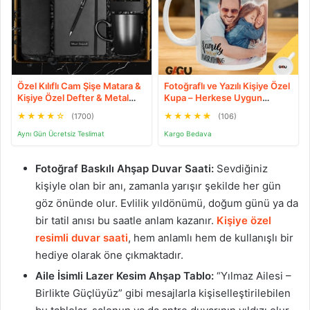
Özel Kılıflı Cam Şişe Matara &
Fotoğraflı ve Yazılı Kişiye Özel
Kişiye Özel Defter & Metal
Kupa – Herkese Uygun
Touch Pen Kalem & Fotoğraf
Anlamlı Hediye Porselen
★
★
★
★
☆
★
★
★
★
★
(1700)
(106)
Çerçevesi & Siyah Kupa
Baskılı Kupa (Beyaz)
Hediye Seti
Aynı Gün Ücretsiz Teslimat
Kargo Bedava
Fotoğraf Baskılı Ahşap Duvar Saati:
Sevdiğiniz
kişiyle olan bir anı, zamanla yarışır şekilde her gün
göz önünde olur. Evlilik yıldönümü, doğum günü ya da
bir tatil anısı bu saatle anlam kazanır.
Kişiye özel
resimli duvar saati
, hem anlamlı hem de kullanışlı bir
hediye olarak öne çıkmaktadır.
Aile İsimli Lazer Kesim Ahşap Tablo:
“Yılmaz Ailesi –
Birlikte Güçlüyüz” gibi mesajlarla kişiselleştirilebilen