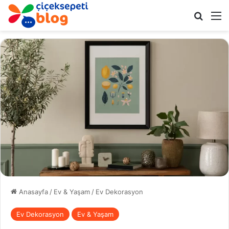
Arama 
M
Anasayfa
/
Ev & Yaşam
/
Ev Dekorasyon
Ev Dekorasyon
Ev & Yaşam