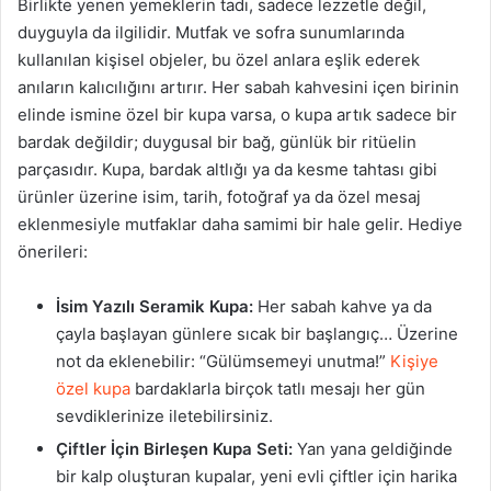
Birlikte yenen yemeklerin tadı, sadece lezzetle değil,
duyguyla da ilgilidir. Mutfak ve sofra sunumlarında
kullanılan kişisel objeler, bu özel anlara eşlik ederek
anıların kalıcılığını artırır. Her sabah kahvesini içen birinin
elinde ismine özel bir kupa varsa, o kupa artık sadece bir
bardak değildir; duygusal bir bağ, günlük bir ritüelin
parçasıdır. Kupa, bardak altlığı ya da kesme tahtası gibi
ürünler üzerine isim, tarih, fotoğraf ya da özel mesaj
eklenmesiyle mutfaklar daha samimi bir hale gelir. Hediye
önerileri:
İsim Yazılı Seramik Kupa:
Her sabah kahve ya da
çayla başlayan günlere sıcak bir başlangıç… Üzerine
not da eklenebilir: “Gülümsemeyi unutma!”
Kişiye
özel kupa
bardaklarla birçok tatlı mesajı her gün
sevdiklerinize iletebilirsiniz.
Çiftler İçin Birleşen Kupa Seti:
Yan yana geldiğinde
bir kalp oluşturan kupalar, yeni evli çiftler için harika