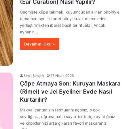
(Ear Curation) Nasıl Yapılır?
Geçmişte küpe takmak, kuyumcudan alınan birbiriyle
tamamen aynı iki adet takıyı kulak memelerine
yerleştirmekten ibaret basit bir ritüeldi. Ancak
aynanın…
Devamını Oku »
Ümit Şimşek
27 Nisan 2026
Çöpe Atmaya Son: Kuruyan Maskara
(Rimel) ve Jel Eyeliner Evde Nasıl
Kurtarılır?
Makyaj çantanızın fermuarını açtınız, o çok
sevdiğiniz, uğruna hatırı sayılır bir bütçe ayırdığınız
ve kirpiklerinizi arşa çıkaran favori maskaranızı