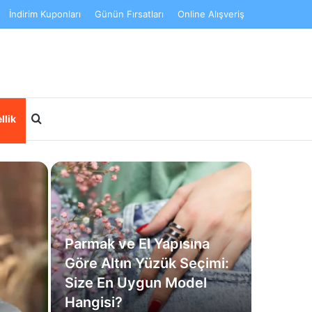
İndirim Kuponları
Günün Fırsatları
Online Alışveriş
Arama yap ...
llik
Parmak ve El Yapısına
Göre Altın Yüzük Seçimi:
Size En Uygun Model
Hangisi?