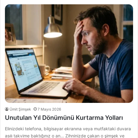
Ümit Şimşek
7 Mayıs 2026
Unutulan Yıl Dönümünü Kurtarma Yolları
Elinizdeki telefona, bilgisayar ekranına veya mutfaktaki duvara
asılı takvime baktığınız o an… Zihninizde çakan o şimşek ve