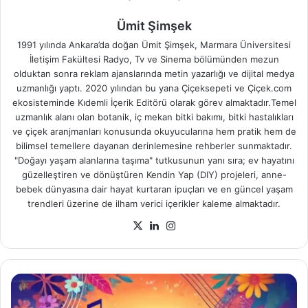
Ümit Şimşek
1991 yılında Ankara’da doğan Ümit Şimşek, Marmara Üniversitesi
İletişim Fakültesi Radyo, Tv ve Sinema bölümünden mezun
olduktan sonra reklam ajanslarında metin yazarlığı ve dijital medya
uzmanlığı yaptı. 2020 yılından bu yana Çiçeksepeti ve Çiçek.com
ekosisteminde Kıdemli İçerik Editörü olarak görev almaktadır.Temel
uzmanlık alanı olan botanik, iç mekan bitki bakımı, bitki hastalıkları
ve çiçek aranjmanları konusunda okuyucularına hem pratik hem de
bilimsel temellere dayanan derinlemesine rehberler sunmaktadır.
"Doğayı yaşam alanlarına taşıma" tutkusunun yanı sıra; ev hayatını
güzelleştiren ve dönüştüren Kendin Yap (DIY) projeleri, anne-
bebek dünyasına dair hayat kurtaran ipuçları ve en güncel yaşam
trendleri üzerine de ilham verici içerikler kaleme almaktadır.
X
LinkedIn
Instagram
Kadınlar
Günü