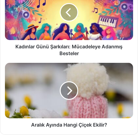
Şarkıları:
Mücadeleye
Adanmış
Besteler
Kadınlar Günü Şarkıları: Mücadeleye Adanmış
Besteler
Aralık
Ayında
Hangi
Çiçek
Ekilir?
Aralık Ayında Hangi Çiçek Ekilir?