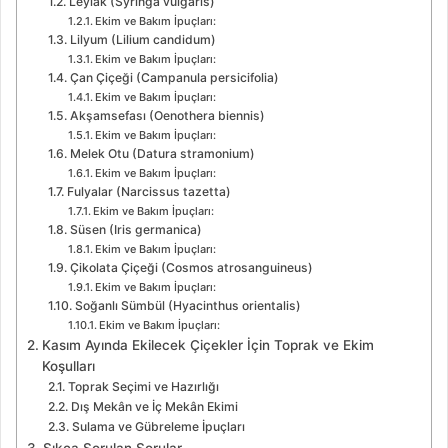
Leylak (Syringa vulgaris)
Ekim ve Bakım İpuçları:
Lilyum (Lilium candidum)
Ekim ve Bakım İpuçları:
Çan Çiçeği (Campanula persicifolia)
Ekim ve Bakım İpuçları:
Akşamsefası (Oenothera biennis)
Ekim ve Bakım İpuçları:
Melek Otu (Datura stramonium)
Ekim ve Bakım İpuçları:
Fulyalar (Narcissus tazetta)
Ekim ve Bakım İpuçları:
Süsen (Iris germanica)
Ekim ve Bakım İpuçları:
Çikolata Çiçeği (Cosmos atrosanguineus)
Ekim ve Bakım İpuçları:
Soğanlı Sümbül (Hyacinthus orientalis)
Ekim ve Bakım İpuçları:
Kasım Ayında Ekilecek Çiçekler İçin Toprak ve Ekim
Koşulları
Toprak Seçimi ve Hazırlığı
Dış Mekân ve İç Mekân Ekimi
Sulama ve Gübreleme İpuçları
Sıkça Sorulan Sorular