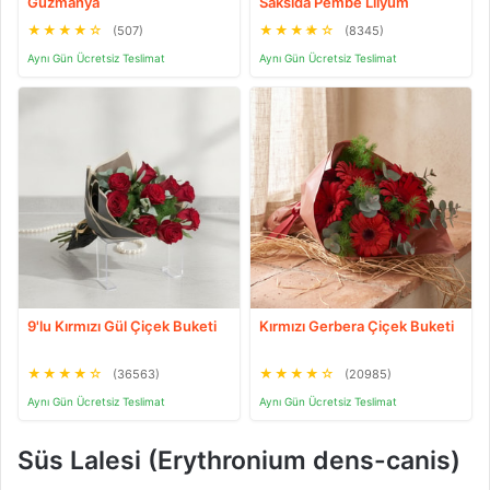
Guzmanya
Saksıda Pembe Lilyum
★
★
★
★
☆
★
★
★
★
☆
(507)
(8345)
Aynı Gün Ücretsiz Teslimat
Aynı Gün Ücretsiz Teslimat
9'lu Kırmızı Gül Çiçek Buketi
Kırmızı Gerbera Çiçek Buketi
★
★
★
★
☆
★
★
★
★
☆
(36563)
(20985)
Aynı Gün Ücretsiz Teslimat
Aynı Gün Ücretsiz Teslimat
Süs Lalesi (Erythronium dens-canis)