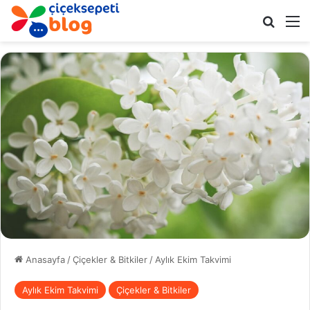
Arama 
M
Anasayfa
/
Çiçekler & Bitkiler
/
Aylık Ekim Takvimi
Aylık Ekim Takvimi
Çiçekler & Bitkiler