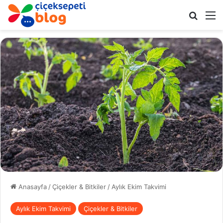
Arama 
M
Anasayfa
/
Çiçekler & Bitkiler
/
Aylık Ekim Takvimi
Aylık Ekim Takvimi
Çiçekler & Bitkiler