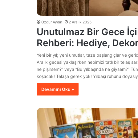
Özgür Aydın
2 Aralık 2025
Unutulmaz Bir Gece İçin
Rehberi: Hediye, Deko
Yeni bir yıl; yeni umutlar, taze başlangıçlar ve ge
Aralık gecesi yaklaşırken hepimizi tatlı bir telaş s
ne pişirsem?” veya “Bu yılbaşında ne giysem?” Tüm b
koşacak! Telaşa gerek yok! Yılbaşı ruhunu doyası
Devamını Oku »