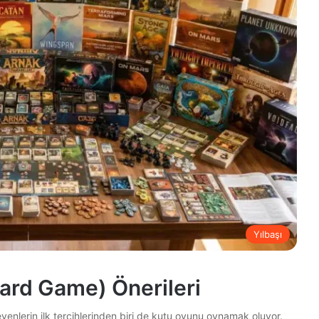
Yılbaşı
oard Game) Önerileri
eyenlerin ilk tercihlerinden biri de kutu oyunu oynamak oluyor.