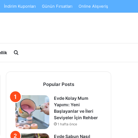
İndirim Kuponları
Günün Fırsatları
Online Alışveriş
Arama yap ...
llik
Popular Posts
Evde Kolay Mum
Yapımı: Yeni
Başlayanlar ve İleri
Seviyeler İçin Rehber
1 hafta önce
Evde Sabun Nasıl