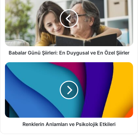
Şiirleri:
En
Duygusal
ve
En
Özel
Şiirler
Babalar Günü Şiirleri: En Duygusal ve En Özel Şiirler
Renklerin
Anlamları
ve
Psikolojik
Etkileri
Renklerin Anlamları ve Psikolojik Etkileri