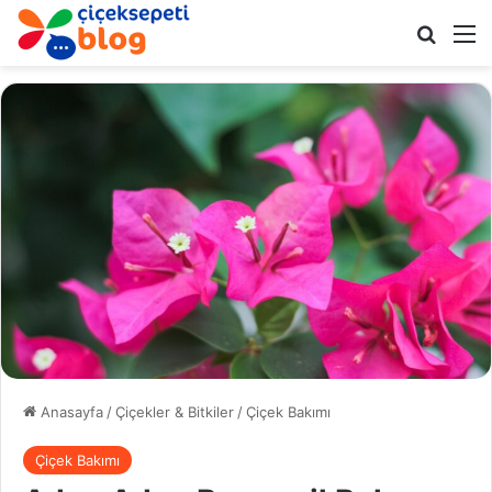
Arama 
M
Anasayfa
/
Çiçekler & Bitkiler
/
Çiçek Bakımı
Çiçek Bakımı