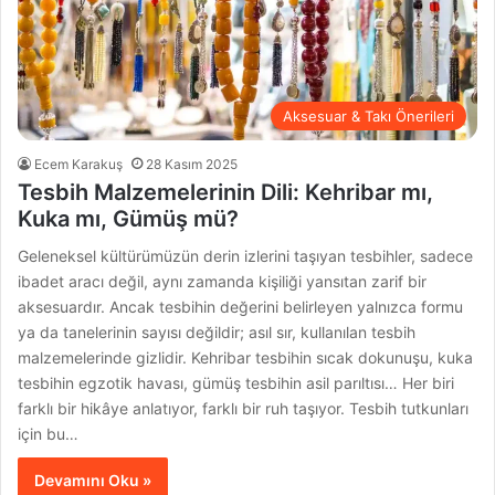
Aksesuar & Takı Önerileri
Ecem Karakuş
28 Kasım 2025
Tesbih Malzemelerinin Dili: Kehribar mı,
Kuka mı, Gümüş mü?
Geleneksel kültürümüzün derin izlerini taşıyan tesbihler, sadece
ibadet aracı değil, aynı zamanda kişiliği yansıtan zarif bir
aksesuardır. Ancak tesbihin değerini belirleyen yalnızca formu
ya da tanelerinin sayısı değildir; asıl sır, kullanılan tesbih
malzemelerinde gizlidir. Kehribar tesbihin sıcak dokunuşu, kuka
tesbihin egzotik havası, gümüş tesbihin asil parıltısı… Her biri
farklı bir hikâye anlatıyor, farklı bir ruh taşıyor. Tesbih tutkunları
için bu…
Devamını Oku »