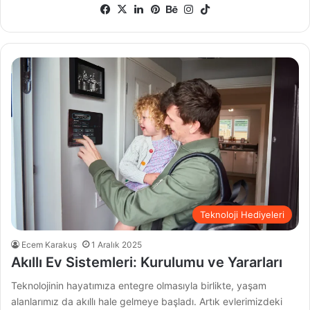
Facebook
X
LinkedIn
Pinterest
Behance
Instagram
TikTok
Teknoloji Hediyeleri
Ecem Karakuş
1 Aralık 2025
Akıllı Ev Sistemleri: Kurulumu ve Yararları
Teknolojinin hayatımıza entegre olmasıyla birlikte, yaşam
alanlarımız da akıllı hale gelmeye başladı. Artık evlerimizdeki