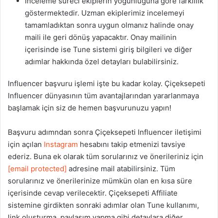
İnceleme süreci ekiplerin yoğunluğuna göre farklılık
göstermektedir. Uzman ekiplerimiz incelemeyi
tamamladıktan sonra uygun olmanız halinde onay
maili ile geri dönüş yapacaktır. Onay mailinin
içerisinde ise Tune sistemi giriş bilgileri ve diğer
adımlar hakkında özel detayları bulabilirsiniz.
Influencer başvuru işlemi işte bu kadar kolay. Çiçeksepeti
Influencer dünyasının tüm avantajlarından yararlanmaya
başlamak için siz de hemen başvurunuzu yapın!
Başvuru adımndan sonra Çiçeksepeti Influencer iletişimi
için açılan
Instagram
hesabını takip etmenizi tavsiye
ederiz. Buna ek olarak tüm sorularınız ve önerileriniz için
[email protected]
adresine mail atabilirsiniz. Tüm
sorularınız ve önerilerinize mümkün olan en kısa süre
içerisinde cevap verilecektir. Çiçeksepeti Affiliate
sistemine girdikten sonraki adımlar olan Tune kullanımı,
link oluşturma, paylaşım yapma gibi detaylara diğer