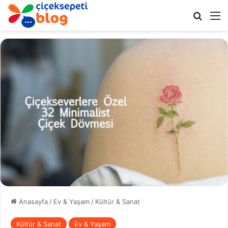
Arama 
M
Anasayfa
/
Ev & Yaşam
/
Kültür & Sanat
Kültür & Sanat
Ev & Yaşam