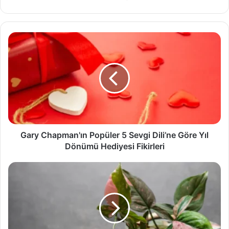
Gary
Chapman'ın
Popüler
5
Sevgi
Dili’ne
Göre
Yıl
Dönümü
Hediyesi
Gary Chapman'ın Popüler 5 Sevgi Dili’ne Göre Yıl
Fikirleri
Dönümü Hediyesi Fikirleri
Bitki
Sever
Çiftlere
Yıl
Dönümü
Sürprizleri