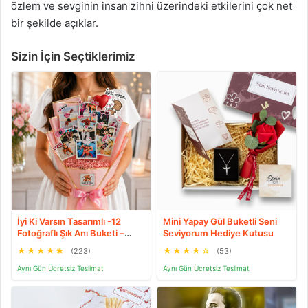
özlem ve sevginin insan zihni üzerindeki etkilerini çok net
bir şekilde açıklar.
Sizin İçin Seçtiklerimiz
İyi Ki Varsın Tasarımlı -12
Mini Yapay Gül Buketli Seni
Fotoğraflı Şık Anı Buketi –
Seviyorum Hediye Kutusu
Kalpli Balon & Çubuk Stickerlı
★
★
★
★
★
★
★
★
★
☆
(223)
(53)
– Kişiye Özel Çiçek Buketi
Sevgiliye -Arkadaşa- Yeni
Aynı Gün Ücretsiz Teslimat
Aynı Gün Ücretsiz Teslimat
Doğan Bebek Hediyeleri
Root&Hug