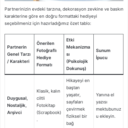
Partnerinizin evdeki tarzına, dekorasyon zevkine ve baskın
karakterine göre en doğru formattaki hediyeyi
seçebilmeniz için hazırladığımız özet tablo:
Etki
Önerilen
Partnerin
Mekanizma
Fotoğraflı
Sunum
Genel Tarzı
sı
Hediye
İpucu
/ Karakteri
(Psikolojik
Formatı
Dokunuş)
Hikayeyi en
baştan
Klasik, kalın
yaşatır,
Yanına el
Duygusal,
ciltli
sayfaları
yazısı
Nostaljik,
Fotokitap
çevirmek
mektubunuz
Arşivci
(Scrapbook)
fiziksel bir
u ekleyin.
.
bağ