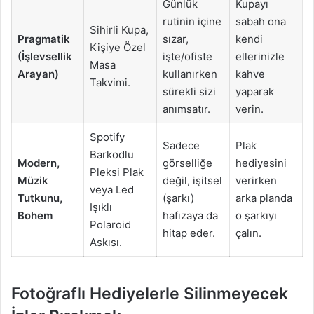
Günlük
Kupayı
rutinin içine
sabah ona
Sihirli Kupa,
Pragmatik
sızar,
kendi
Kişiye Özel
(İşlevsellik
işte/ofiste
ellerinizle
Masa
Arayan)
kullanırken
kahve
Takvimi.
sürekli sizi
yaparak
anımsatır.
verin.
Spotify
Sadece
Plak
Barkodlu
Modern,
görselliğe
hediyesini
Pleksi Plak
Müzik
değil, işitsel
verirken
veya Led
Tutkunu,
(şarkı)
arka planda
Işıklı
Bohem
hafızaya da
o şarkıyı
Polaroid
hitap eder.
çalın.
Askısı.
Fotoğraflı Hediyelerle Silinmeyecek