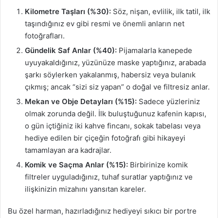
Kilometre Taşları (%30):
Söz, nişan, evlilik, ilk tatil, ilk
taşındığınız ev gibi resmi ve önemli anların net
fotoğrafları.
Gündelik Saf Anlar (%40):
Pijamalarla kanepede
uyuyakaldığınız, yüzünüze maske yaptığınız, arabada
şarkı söylerken yakalanmış, habersiz veya bulanık
çıkmış; ancak “sizi siz yapan” o doğal ve filtresiz anlar.
Mekan ve Obje Detayları (%15):
Sadece yüzleriniz
olmak zorunda değil. İlk buluştuğunuz kafenin kapısı,
o gün içtiğiniz iki kahve fincanı, sokak tabelası veya
hediye edilen bir çiçeğin fotoğrafı gibi hikayeyi
tamamlayan ara kadrajlar.
Komik ve Saçma Anlar (%15):
Birbirinize komik
filtreler uyguladığınız, tuhaf suratlar yaptığınız ve
ilişkinizin mizahını yansıtan kareler.
Bu özel harman, hazırladığınız hediyeyi sıkıcı bir portre