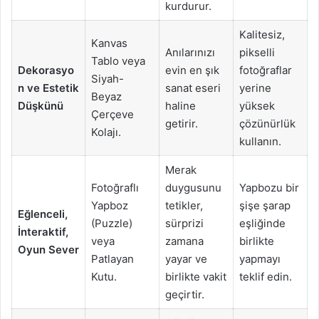
kurdurur.
Kalitesiz,
Kanvas
Anılarınızı
pikselli
Tablo veya
Dekorasyo
evin en şık
fotoğraflar
Siyah-
n ve Estetik
sanat eseri
yerine
Beyaz
Düşkünü
haline
yüksek
Çerçeve
getirir.
çözünürlük
Kolajı.
kullanın.
Merak
Fotoğraflı
duygusunu
Yapbozu bir
Yapboz
tetikler,
şişe şarap
Eğlenceli,
(Puzzle)
sürprizi
eşliğinde
İnteraktif,
veya
zamana
birlikte
Oyun Sever
Patlayan
yayar ve
yapmayı
Kutu.
birlikte vakit
teklif edin.
geçirtir.