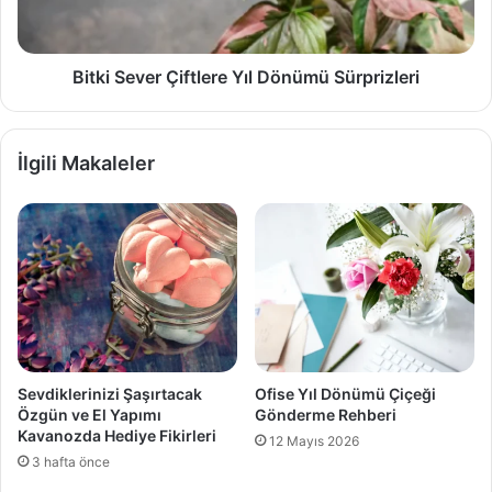
Bitki Sever Çiftlere Yıl Dönümü Sürprizleri
İlgili Makaleler
Sevdiklerinizi Şaşırtacak
Ofise Yıl Dönümü Çiçeği
Özgün ve El Yapımı
Gönderme Rehberi
Kavanozda Hediye Fikirleri
12 Mayıs 2026
3 hafta önce