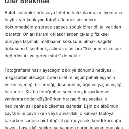
İzler Bırakmak
Bulut sistemlerinde veya telefon hafızalarında milyonlarca
baytlık yer kaplayan fotoğraflarınız, siz onlara
dokunmadığınız sürece sadece soğuk birer dijital veriden
ibarettir. Onları karanlık klasörlerden çıkarıp fiziksel
dünyaya taşımak, matbaanın kokusunu almak, kağıdın
dokusunu hissetmek; aslında o anılara “Siz benim için çok
değerlisiniz ve gerçeksiniz” demektir.
Fotoğraflarla hazırlayacağınız bir yıl dönümü hediyesi,
mağazadan alacağınız seri üretim hiçbir pahalı eşyanın
veremeyeceği bir emeği, düşünülmüşlüğü ve yaşanmışlığı
barındırır. Siz bu fotoğrafları seçerken, kırparken ve
yanlarına notlar düşünürken harcadığınız saatler, o
hediyenin asıl paha biçilemez kısmıdır. Eşiniz o albümün
sayfalarını çevirirken veya duvardaki o kanvas tabloya
bakarken sadece bir fotoğraf görmeyecek; kendi kurduğu
hayatı, başardığı şeyleri ve yanında duran insanın ona olan