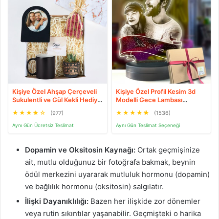
Kişiye Özel Ahşap Çerçeveli
Kişiye Özel Profil Kesim 3d
Sukulentli ve Gül Kekli Hediye
Modelli Gece Lambası
Seti
(Beyaz)
★
★
★
★
☆
★
★
★
★
★
(977)
(1536)
Aynı Gün Ücretsiz Teslimat
Aynı Gün Teslimat Seçeneği
Dopamin ve Oksitosin Kaynağı:
Ortak geçmişinize
ait, mutlu olduğunuz bir fotoğrafa bakmak, beynin
ödül merkezini uyararak mutluluk hormonu (dopamin)
ve bağlılık hormonu (oksitosin) salgılatır.
İlişki Dayanıklılığı:
Bazen her ilişkide zor dönemler
veya rutin sıkıntılar yaşanabilir. Geçmişteki o harika