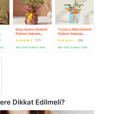
Koyu Somon Buketli
Turuncu Mavi Buketli
Polimer Saksıda
Polimer Saksıda
Schefflera
Schefflera
)
★
★
★
★
☆
(17)
★
★
★
★
☆
(28)
Aynı Gün Ücretsiz Teslimat
Aynı Gün Ücretsiz Teslimat
Aynı Gün Ücretsiz Teslimat
ere Dikkat Edilmeli?