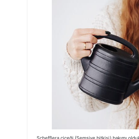
Schefflera çiçeği (Şemsiye bitkisi) bakımı old