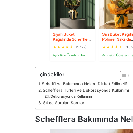
Siyah Buket
Sarı Buket Kağıtlı
Kağıdında Schefflera
Polimer Saksıda
Tekli p12
Schefflera
★
★
★
★
☆
(2727)
★
★
★
★
☆
(135
Aynı Gün Ücretsiz Teslimat
İçindekiler
Schefflera Bakımında Nelere Dikkat Edilmeli?
Schefflera Türleri ve Dekorasyonda Kullanımı
Dekorasyonda Kullanımı
Sıkça Sorulan Sorular
Schefflera Bakımında Nel