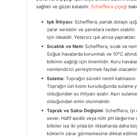
sağlıklı ve güzel kalabilir.
Schefflera çiçeği
bakı
Işık İhtiyacı
: Schefflera, parlak dolaylı ı
zarar verebilir ve yanıklara neden olabilir
için idealdir. Yetersiz ışık alırsa yapraklar
Sıcaklık ve Nem
: Schefflera, sıcak ve nem
Soğuk havalarda korunmalı ve 10°C altında
bitkinin sağlığı için önemlidir. Kuru haval
nemlendirici yerleştirmek faydalı olacaktır
Sulama
: Toprağın sürekli nemli kalmasını
Toprağın üst kısmı kuruduğunda sulama ya
olduğundan su ihtiyacı azalır. Aşırı sulam
olduğundan emin olunmalıdır.
Toprak ve Saksı Değişimi
: Schefflera, iy
sever. Hafif asidik veya nötr pH değerine s
bitkiler ise iki yılda bir ilkbaharda daha b
köklerin zarar görmemesine dikkat edilmel