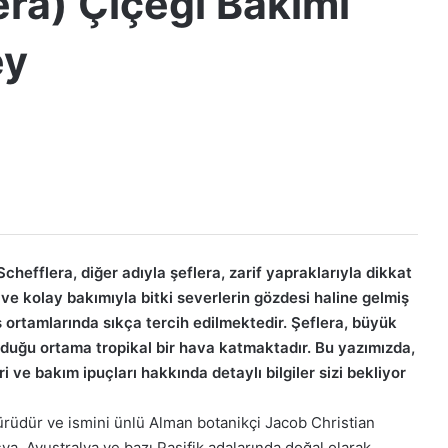
era) Çiçeği Bakımı
ey
Schefflera, diğer adıyla şeflera, zarif yapraklarıyla dikkat
i ve kolay bakımıyla bitki severlerin gözdesi haline gelmiş
ortamlarında sıkça tercih edilmektedir. Şeflera, büyük
lunduğu ortama tropikal bir hava katmaktadır. Bu yazımızda,
ri ve bakım ipuçları hakkında detaylı bilgiler sizi bekliyor
 türüdür ve ismini ünlü Alman botanikçi Jacob Christian
Asya, Avustralya ve bazı Pasifik adalarında doğal olarak