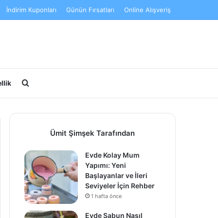
İndirim Kuponları
Günün Fırsatları
Online Alışveriş
Arama yap ...
llik
Ümit Şimşek Tarafından
Evde Kolay Mum
Yapımı: Yeni
Başlayanlar ve İleri
Seviyeler İçin Rehber
1 hafta önce
Evde Sabun Nasıl