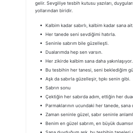
gelir. Sevgiliye tesbih kutusu yazıları, duygular
yollarından biridir.
Kalbim kadar sabırlı, kalbim kadar sana a
Her tanede seni sevdiğimi hatırla.
Seninle sabrım bile güzelleşti.
Dualarımda hep sen varsın.
Her zikirde kalbim sana daha yakınlaşıyor
Bu tesbihin her tanesi, seni beklediğim gün
Aşk da sabırla güzelleşir, tıpkı senin gibi.
Sabrın sonu
Çektiğin her sabırda adım, ettiğin her dua
Parmaklarının ucundaki her tanede, sana 
Zaman seninle güzel, sabır seninle anlaml
Benim en güzel sabrım, en büyük duamsın.
Sana duyduğum aşk, bu tesbihin taneleri g