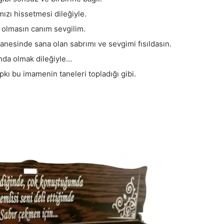
ızı hissetmesi dileğiyle.
k olmasın canım sevgilim.
tanesinde sana olan sabrımı ve sevgimi fısıldasın.
ında olmak dileğiyle…
kı bu imamenin taneleri topladığı gibi.