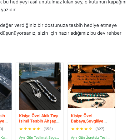
k bu hediyeyi asıl unutulmaz kılan şey, o kutunun kapağını
 yazıdır.
a değer verdiğiniz bir dostunuza tesbih hediye etmeye
düşünüyorsanız, sizin için hazırladığımız bu dev rehber
bih
Kişiye Özel Akik Taşı
Kişiye Özel
iye
İsimli Tesbih Ahşap
Babaya,Sevgiliye
h
Kutulu
Hediye Metal Harfli
9)
★
★
★
★
★
(653)
★
★
★
★
☆
(827)
Sürmeli Toz Kehribar
Tesbih [ 5 Renk ]
Ücretsiz / 24 Saatte Kargo
Aynı Gün Teslimat Seçeneği
Aynı Gün Ücretsiz Teslimat