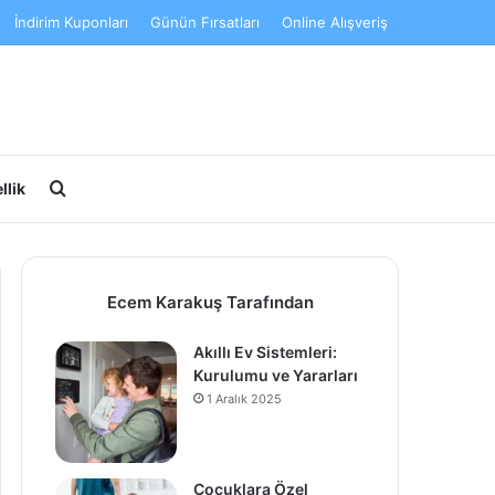
İndirim Kuponları
Günün Fırsatları
Online Alışveriş
Arama yap ...
llik
Ecem Karakuş Tarafından
Akıllı Ev Sistemleri:
Kurulumu ve Yararları
1 Aralık 2025
Çocuklara Özel