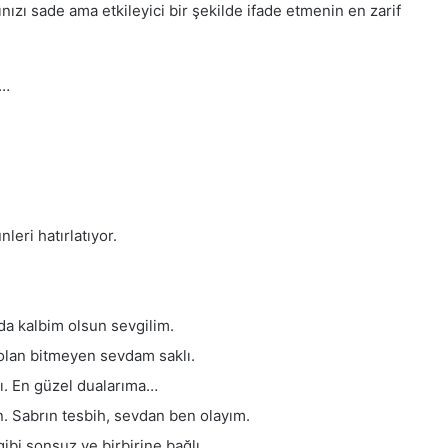
ınızı sade ama etkileyici bir şekilde ifade etmenin en zarif
it…
.
leri hatırlatıyor.
da kalbim olsun sevgilim.
olan bitmeyen sevdam saklı.
ı. En güzel dualarıma…
 Sabrın tesbih, sevdan ben olayım.
ibi sonsuz ve birbirine bağlı.