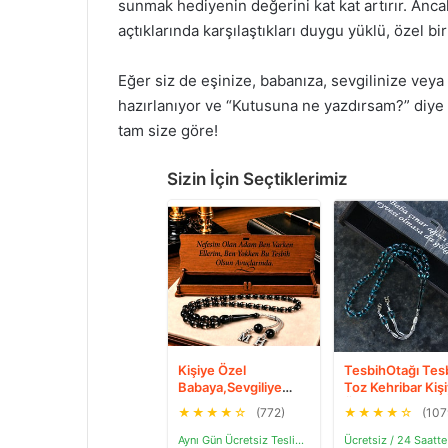
sunmak hediyenin değerini kat kat artırır. Anca
açtıklarında karşılaştıkları duygu yüklü, özel bir
Eğer siz de eşinize, babanıza, sevgilinize vey
hazırlanıyor ve “Kutusuna ne yazdırsam?” diye 
tam size göre!
Sizin İçin Seçtiklerimiz
Kişiye Özel
TesbihOtağı Tes
Babaya,Sevgiliye
Toz Kehribar Kiş
Hediye Metal Harfli
Özel Harfli Tesbi
★
★
★
★
☆
(772)
★
★
★
★
☆
(107
Sürmeli Toz Kehribar
Tesbih [ 5 Renk ]
Aynı Gün Ücretsiz Teslimat