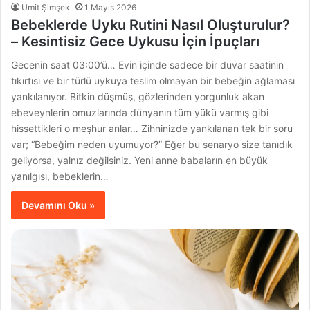
Ümit Şimşek
1 Mayıs 2026
Bebeklerde Uyku Rutini Nasıl Oluşturulur?
– Kesintisiz Gece Uykusu İçin İpuçları
Gecenin saat 03:00’ü… Evin içinde sadece bir duvar saatinin
tıkırtısı ve bir türlü uykuya teslim olmayan bir bebeğin ağlaması
yankılanıyor. Bitkin düşmüş, gözlerinden yorgunluk akan
ebeveynlerin omuzlarında dünyanın tüm yükü varmış gibi
hissettikleri o meşhur anlar… Zihninizde yankılanan tek bir soru
var; “Bebeğim neden uyumuyor?” Eğer bu senaryo size tanıdık
geliyorsa, yalnız değilsiniz. Yeni anne babaların en büyük
yanılgısı, bebeklerin…
Devamını Oku »