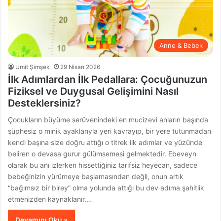
Anne & Bebek
Ümit Şimşek
29 Nisan 2026
İlk Adımlardan İlk Pedallara: Çocuğunuzun
Fiziksel ve Duygusal Gelişimini Nasıl
Desteklersiniz?
Çocukların büyüme serüvenindeki en mucizevi anların başında
şüphesiz o minik ayaklarıyla yeri kavrayıp, bir yere tutunmadan
kendi başına size doğru attığı o titrek ilk adımlar ve yüzünde
beliren o devasa gurur gülümsemesi gelmektedir. Ebeveyn
olarak bu anı izlerken hissettiğiniz tarifsiz heyecan, sadece
bebeğinizin yürümeye başlamasından değil, onun artık
“bağımsız bir birey” olma yolunda attığı bu dev adıma şahitlik
etmenizden kaynaklanır.…
Devamını Oku »