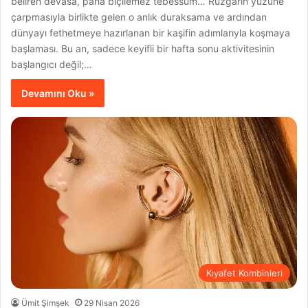
beliren devasa, paha biçilemez tebessüm… Rüzgarın yüzüne
çarpmasıyla birlikte gelen o anlık duraksama ve ardından
dünyayı fethetmeye hazırlanan bir kaşifin adımlarıyla koşmaya
başlaması. Bu an, sadece keyifli bir hafta sonu aktivitesinin
başlangıcı değil;…
Devamını Oku »
Kıyafet Kombinleri
Ümit Şimşek
29 Nisan 2026