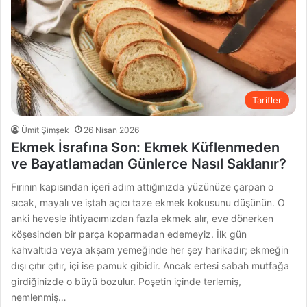
Tarifler
Ümit Şimşek
26 Nisan 2026
Ekmek İsrafına Son: Ekmek Küflenmeden
ve Bayatlamadan Günlerce Nasıl Saklanır?
Fırının kapısından içeri adım attığınızda yüzünüze çarpan o
sıcak, mayalı ve iştah açıcı taze ekmek kokusunu düşünün. O
anki hevesle ihtiyacımızdan fazla ekmek alır, eve dönerken
köşesinden bir parça koparmadan edemeyiz. İlk gün
kahvaltıda veya akşam yemeğinde her şey harikadır; ekmeğin
dışı çıtır çıtır, içi ise pamuk gibidir. Ancak ertesi sabah mutfağa
girdiğinizde o büyü bozulur. Poşetin içinde terlemiş,
nemlenmiş…