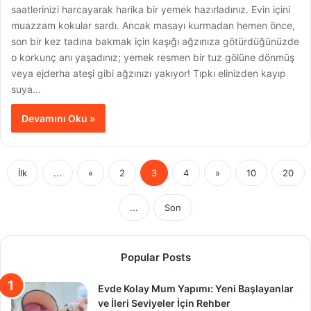
saatlerinizi harcayarak harika bir yemek hazırladınız. Evin içini
muazzam kokular sardı. Ancak masayı kurmadan hemen önce,
son bir kez tadına bakmak için kaşığı ağzınıza götürdüğünüzde
o korkunç anı yaşadınız; yemek resmen bir tuz gölüne dönmüş
veya ejderha ateşi gibi ağzınızı yakıyor! Tıpkı elinizden kayıp
suya…
Devamını Oku »
İlk
...
«
2
3
4
»
10
20
...
Son
Popular Posts
Evde Kolay Mum Yapımı: Yeni Başlayanlar
ve İleri Seviyeler İçin Rehber