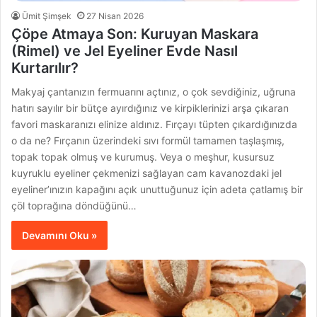
Ümit Şimşek
27 Nisan 2026
Çöpe Atmaya Son: Kuruyan Maskara
(Rimel) ve Jel Eyeliner Evde Nasıl
Kurtarılır?
Makyaj çantanızın fermuarını açtınız, o çok sevdiğiniz, uğruna
hatırı sayılır bir bütçe ayırdığınız ve kirpiklerinizi arşa çıkaran
favori maskaranızı elinize aldınız. Fırçayı tüpten çıkardığınızda
o da ne? Fırçanın üzerindeki sıvı formül tamamen taşlaşmış,
topak topak olmuş ve kurumuş. Veya o meşhur, kusursuz
kuyruklu eyeliner çekmenizi sağlayan cam kavanozdaki jel
eyeliner’ınızın kapağını açık unuttuğunuz için adeta çatlamış bir
çöl toprağına döndüğünü…
Devamını Oku »