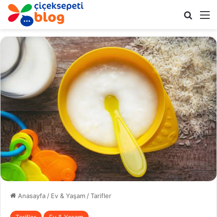
Arama 
M
Anasayfa
/
Ev & Yaşam
/
Tarifler
Tarifler
Ev & Yaşam