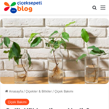
Arama 
M
Anasayfa
/
Çiçekler & Bitkiler
/
Çiçek Bakımı
Çiçek Bakımı