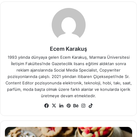
Ecem Karakuş
1993 yılında dünyaya gelen Ecem Karakuş, Marmara Üniversitesi
İletişim Fakültesi’nde Gazetecilik lisans eğitimi aldıktan sonra
reklam ajanslarında Social Media Specialist, Copywriter
pozisyonlarında çalıştı. 2021 yılından itibaren Çiçeksepeti’nde Sr.
Content Editor pozisyonunda elektronik, teknoloji, hobi, takı, saat,
parfüm, moda başta olmak üzere farklı alanlar ve konularda içerik
üretmeye devam etmektedir.
Facebook
X
LinkedIn
Pinterest
Behance
Instagram
TikTok
Yılbaşı
Kurabiyesi