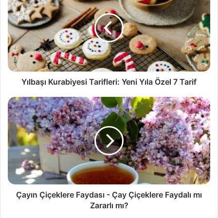
Tarifleri:
Yeni
Yıla
Özel
7
Tarif
Yılbaşı Kurabiyesi Tarifleri: Yeni Yıla Özel 7 Tarif
Çayın
Çiçeklere
Faydası
-
Çay
Çiçeklere
Faydalı
mı
Zararlı
mı?
Çayın Çiçeklere Faydası - Çay Çiçeklere Faydalı mı
Zararlı mı?