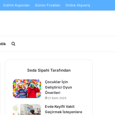
İndirim Kuponları
Günün Fırsatları
Online Alışveriş
Arama yap ...
llik
Seda Sipahi Tarafından
Çocuklar İçin
Geliştirici Oyun
Önerileri
21 Ekim 2025
Evde Keyifli Vakit
Geçirmek İsteyenlere