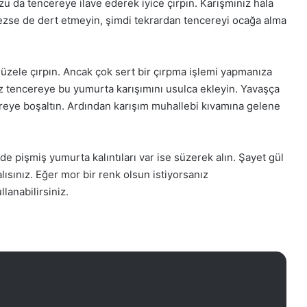
zu da tencereye ilave ederek iyice çırpın. Karışmınız hala
imezse de dert etmeyin, şimdi tekrardan tencereyi ocağa alma
güzele çırpın. Ancak çok sert bir çırpma işlemi yapmanıza
z tencereye bu yumurta karışımını usulca ekleyin. Yavaşça
cereye boşaltın. Ardından karışım muhallebi kıvamına gelene
nde pişmiş yumurta kalıntıları var ise süzerek alın. Şayet gül
ısınız. Eğer mor bir renk olsun istiyorsanız
lanabilirsiniz.