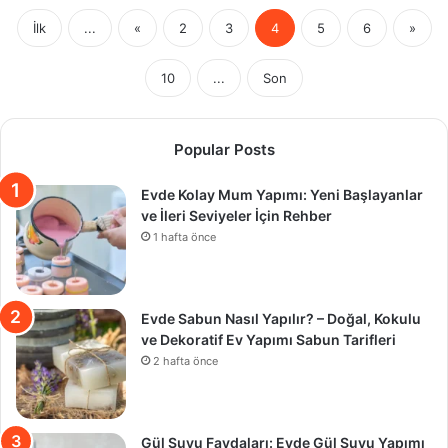
İlk
...
«
2
3
4
5
6
»
10
...
Son
Popular Posts
Evde Kolay Mum Yapımı: Yeni Başlayanlar
ve İleri Seviyeler İçin Rehber
1 hafta önce
Evde Sabun Nasıl Yapılır? – Doğal, Kokulu
ve Dekoratif Ev Yapımı Sabun Tarifleri
2 hafta önce
Gül Suyu Faydaları: Evde Gül Suyu Yapımı