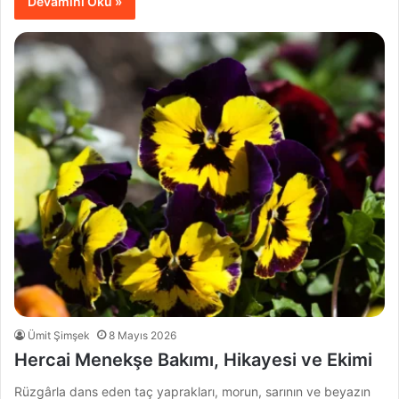
Devamını Oku »
Ümit Şimşek
8 Mayıs 2026
Hercai Menekşe Bakımı, Hikayesi ve Ekimi
Rüzgârla dans eden taç yaprakları, morun, sarının ve beyazın