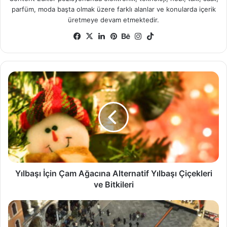
parfüm, moda başta olmak üzere farklı alanlar ve konularda içerik
üretmeye devam etmektedir.
Facebook
X
LinkedIn
Pinterest
Behance
Instagram
TikTok
Yılbaşı
İçin
Çam
Ağacına
Alternatif
Yılbaşı
Çiçekleri
ve
Bitkileri
Yılbaşı İçin Çam Ağacına Alternatif Yılbaşı Çiçekleri
ve Bitkileri
Ülkeler
Sevgililer
Günü'nü