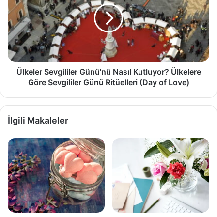
Nasıl
Kutluyor?
Ülkelere
Göre
Sevgililer
Günü
Ritüelleri
Ülkeler Sevgililer Günü'nü Nasıl Kutluyor? Ülkelere
(Day
Göre Sevgililer Günü Ritüelleri (Day of Love)
of
Love)
İlgili Makaleler