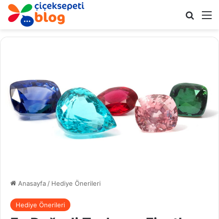
Arama 
M
Anasayfa
/
Hediye Önerileri
Hediye Önerileri