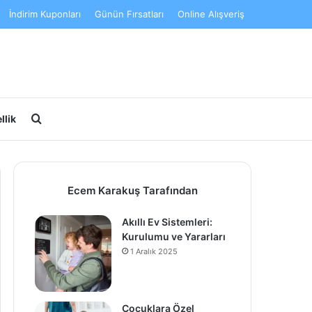
İndirim Kuponları
Günün Fırsatları
Online Alışveriş
Arama yap ...
llik
Ecem Karakuş Tarafından
Akıllı Ev Sistemleri:
Kurulumu ve Yararları
1 Aralık 2025
Çocuklara Özel