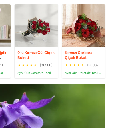
ıtlı
9'lu Kırmızı Gül Çiçek
Kırmızı Gerbera
Buketi
Çiçek Buketi
1)
★
★
★
★
☆
(36580)
★
★
★
★
☆
(20987)
Aynı Gün Ücretsiz Teslimat
Aynı Gün Ücretsiz Teslimat
Aynı Gün Ücretsiz Teslimat