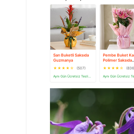
Sarı Buketli Saksıda
Pembe Buket Kağ
Guzmanya
Polimer Saksıda
Pembe Lilyum
★
★
★
★
☆
(507)
★
★
★
★
☆
(836
Aynı Gün Ücretsiz Teslimat