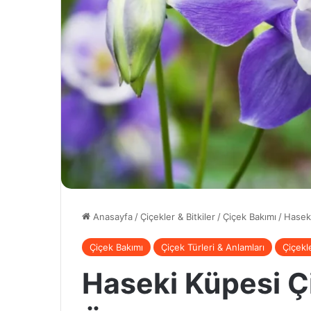
Anasayfa
/
Çiçekler & Bitkiler
/
Çiçek Bakımı
/
Haseki
Çiçek Bakımı
Çiçek Türleri & Anlamları
Çiçekle
Haseki Küpesi Ç