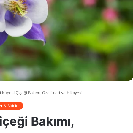
 Küpesi Çiçeği Bakımı, Özellikleri ve Hikayesi
r & Bitkiler
içeği Bakımı,