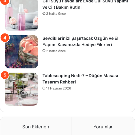
Gül Suyu Faydaları: Evde Gül Suyu Yapımı
ve Cilt Bakım Rutini
2 hafta önce
Sevdiklerinizi Şaşırtacak Özgün ve El
Yapımı Kavanozda Hediye Fikirleri
2 hafta önce
Tablescaping Nedir? – Düğün Masası
Tasarım Rehberi
11 Haziran 2026
Son Eklenen
Yorumlar