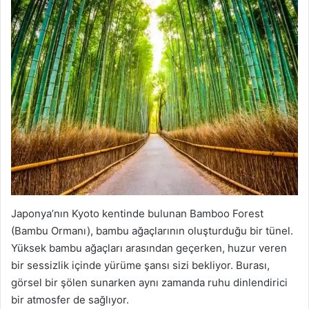
Japonya’nın Kyoto kentinde bulunan Bamboo Forest
(Bambu Ormanı), bambu ağaçlarının oluşturduğu bir tünel.
Yüksek bambu ağaçları arasından geçerken, huzur veren
bir sessizlik içinde yürüme şansı sizi bekliyor. Burası,
görsel bir şölen sunarken aynı zamanda ruhu dinlendirici
bir atmosfer de sağlıyor.