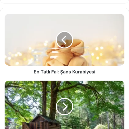
En
Tatlı
Fal:
Şans
Kurabiyesi
En Tatlı Fal: Şans Kurabiyesi
Tüm
Dünyadan
En
Güzel
Ağaç
Evleri