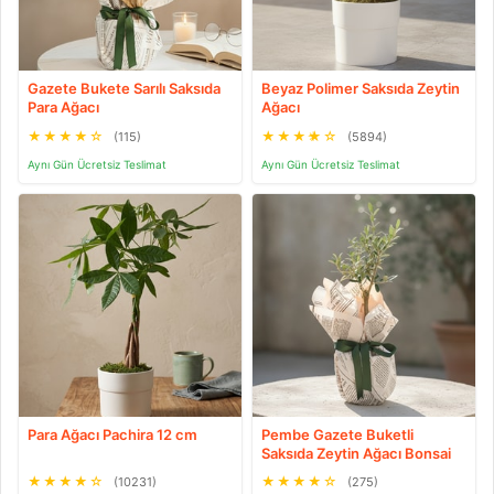
Gazete Bukete Sarılı Saksıda
Beyaz Polimer Saksıda Zeytin
Para Ağacı
Ağacı
★
★
★
★
☆
★
★
★
★
☆
(115)
(5894)
Aynı Gün Ücretsiz Teslimat
Aynı Gün Ücretsiz Teslimat
Para Ağacı Pachira 12 cm
Pembe Gazete Buketli
Saksıda Zeytin Ağacı Bonsai
★
★
★
★
☆
★
★
★
★
☆
(10231)
(275)