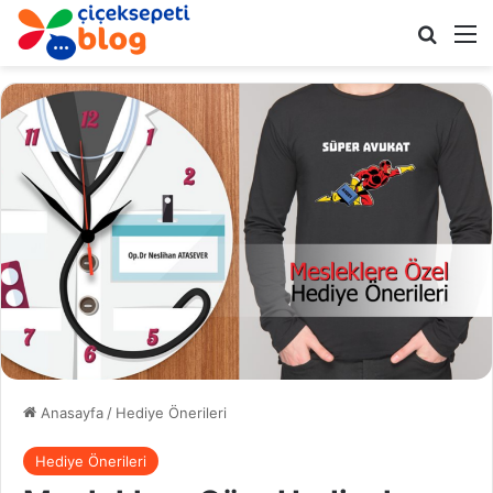
Arama 
M
Anasayfa
/
Hediye Önerileri
Hediye Önerileri