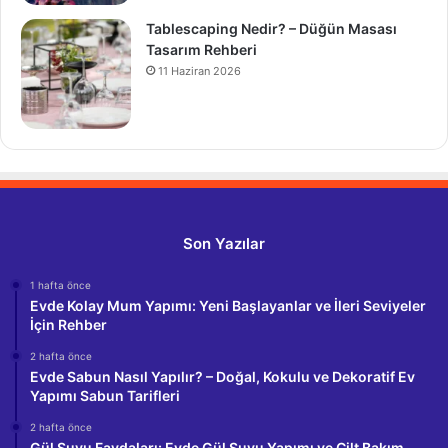
Tablescaping Nedir? – Düğün Masası
Tasarım Rehberi
11 Haziran 2026
Son Yazılar
1 hafta önce
Evde Kolay Mum Yapımı: Yeni Başlayanlar ve İleri Seviyeler
İçin Rehber
2 hafta önce
Evde Sabun Nasıl Yapılır? – Doğal, Kokulu ve Dekoratif Ev
Yapımı Sabun Tarifleri
2 hafta önce
Gül Suyu Faydaları: Evde Gül Suyu Yapımı ve Cilt Bakım