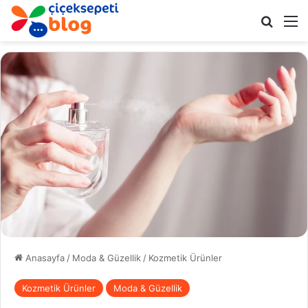
Arama 
M
Anasayfa
/
Moda & Güzellik
/
Kozmetik Ürünler
Kozmetik Ürünler
Moda & Güzellik