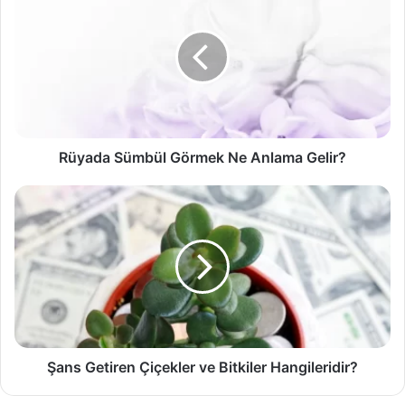
Sümbül
Görmek
Ne
Anlama
Gelir?
Rüyada Sümbül Görmek Ne Anlama Gelir?
Şans
Getiren
Çiçekler
ve
Bitkiler
Hangileridir?
Şans Getiren Çiçekler ve Bitkiler Hangileridir?