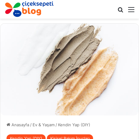
Arama 
M
Anasayfa
/
Ev & Yaşam
/
Kendin Yap (DIY)
Kendin Yap (DIY)
Kişisel Bakım İpuçları