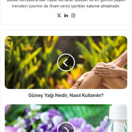
trendleri üzerine de ilham verici içerikler kaleme almaktadır.
X
LinkedIn
Instagram
Güneş
Yağı
Nedir,
Nasıl
Kullanılır?
Güneş Yağı Nedir, Nasıl Kullanılır?
En
Çok
Kullanılan
Masaj
Yağları