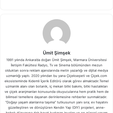
Ümit Şimşek
1991 yılında Ankara’da doğan Ümit Şimşek, Marmara Üniversitesi
İletişim Fakültesi Radyo, Tv ve Sinema bölümünden mezun
olduktan sonra reklam ajanslarında metin yazarlığı ve dijital medya
uzmanlığı yaptı. 2020 yılından bu yana Çiçeksepeti ve Çiçek.com
ekosisteminde Kıdemli İçerik Editörü olarak görev almaktadır.Temel
uzmanlık alanı olan botanik, iç mekan bitki bakımı, bitki hastalıkları
ve çiçek aranjmanları konusunda okuyucularına hem pratik hem de
bilimsel temellere dayanan derinlemesine rehberler sunmaktadır.
"Doğayı yaşam alanlarına taşıma" tutkusunun yanı sıra; ev hayatını
güzelleştiren ve dönüştüren Kendin Yap (DIY) projeleri, anne-
bebek dünyasına dair hayat kurtaran ipuçları ve en güncel yaşam