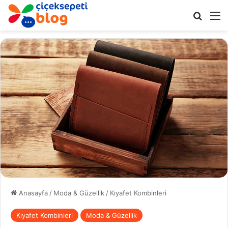
Arama 
M
Anasayfa
/
Moda & Güzellik
/
Kıyafet Kombinleri
Kıyafet Kombinleri
Moda & Güzellik