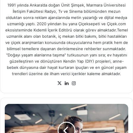
1991 yılında Ankara’da doğan Ümit Şimşek, Marmara Üniversitesi
İletişim Fakültesi Radyo, Tv ve Sinema bölümünden mezun
olduktan sonra reklam ajanslarında metin yazarlığı ve dijital medya
uzmanlığı yaptı. 2020 yılından bu yana Çiçeksepeti ve Çiçek.com
ekosisteminde Kıdemli İçerik Editörü olarak görev almaktadır.Temel
uzmanlık alanı olan botanik, iç mekan bitki bakımı, bitki hastalıkları
ve çiçek aranjmanları konusunda okuyucularına hem pratik hem de
bilimsel temellere dayanan derinlemesine rehberler sunmaktadır.
"Doğayı yaşam alanlarına taşıma" tutkusunun yanı sıra; ev hayatını
güzelleştiren ve dönüştüren Kendin Yap (DIY) projeleri, anne-
bebek dünyasına dair hayat kurtaran ipuçları ve en güncel yaşam
trendleri üzerine de ilham verici içerikler kaleme almaktadır.
X
LinkedIn
Instagram
Kettlebell
ile
Yapabileceğiniz
4
Güçlendirme