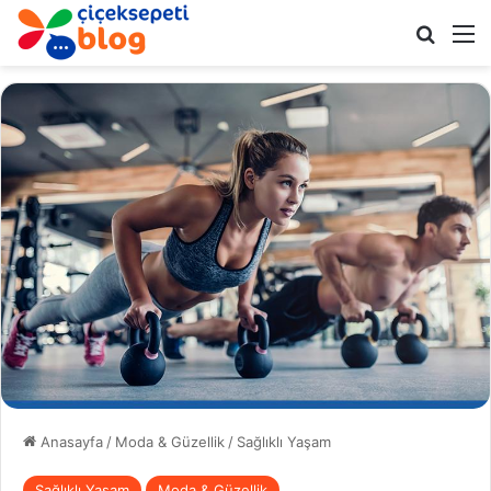
Arama 
M
Anasayfa
/
Moda & Güzellik
/
Sağlıklı Yaşam
Sağlıklı Yaşam
Moda & Güzellik