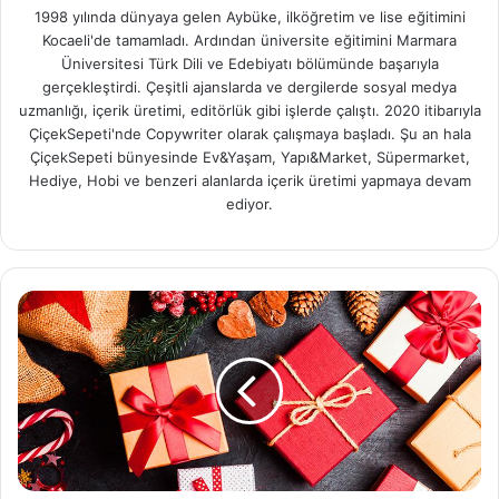
1998 yılında dünyaya gelen Aybüke, ilköğretim ve lise eğitimini
Kocaeli'de tamamladı. Ardından üniversite eğitimini Marmara
Üniversitesi Türk Dili ve Edebiyatı bölümünde başarıyla
gerçekleştirdi. Çeşitli ajanslarda ve dergilerde sosyal medya
uzmanlığı, içerik üretimi, editörlük gibi işlerde çalıştı. 2020 itibarıyla
ÇiçekSepeti'nde Copywriter olarak çalışmaya başladı. Şu an hala
ÇiçekSepeti bünyesinde Ev&Yaşam, Yapı&Market, Süpermarket,
Hediye, Hobi ve benzeri alanlarda içerik üretimi yapmaya devam
ediyor.
Kasımda
Aşk
Başkadır!
Sevdikleriniz
için
Hediyeler