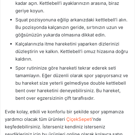
kadar açın. Kettlebell’i ayaklarınızın arasına, biraz
geriye koyun.
Squat pozisyonuna eğilip arkanızdaki kettlebell’i alın.
Bu pozisyonda kalçanızın geride, sırtınızın uzun ve
göğsünüzün yukarda olmasına dikkat edin.
Kalçalarınızla itme hareketini yaparken dizlerinizi
düzleştirin ve kalkın. Kettlebell’i omuz hizasına doğru
kaldırın.
Spor rutininize göre hareketi tekrar ederek seti
tamamlayın. Eğer düzenli olarak spor yapıyorsanız ve
bu hareket size yeterli gelmediyse double kettlebell
bent over hareketini deneyebilirsiniz. Bu hareket,
bent over egzersizinin çift taraflısıdır.
Evde kolay, etkili ve konforlu bir şekilde spor yapmanıza
yardımcı olacak tüm ürünleri
ÇiçekSepeti
‘nde
keşfedebilirsiniz. İsterseniz kendiniz isterseniz
sevdikleriniz için bu ürünleri online olarak kolayca satın