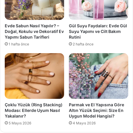
Evde Sabun Nasıl Yapılır? –
Gül Suyu Faydaları: Evde Gül
Doğal, Kokulu ve Dekoratif Ev
Suyu Yapımı ve Cilt Bakım
Yapımı Sabun Tarifleri
Rutini
1 hafta önce
2 hafta önce
Çoklu Yüzük (Ring Stacking)
Parmak ve El Yapısına Göre
Modası: Ellerde Uyum Nasıl
Altın Yüzük Seçimi: Size En
Yakalanır?
Uygun Model Hangisi?
5 Mayıs 2026
4 Mayıs 2026