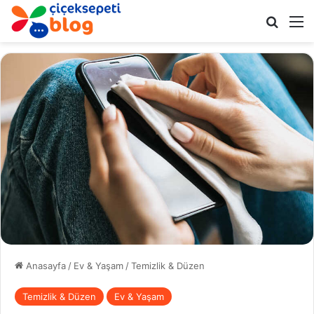
Arama 
M
Anasayfa
/
Ev & Yaşam
/
Temizlik & Düzen
Temizlik & Düzen
Ev & Yaşam