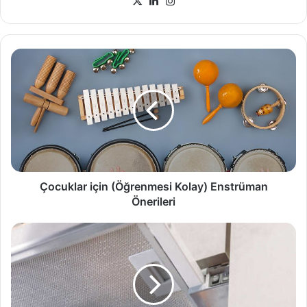
X
LinkedIn
Instagram
Çocuklar
için
(Öğrenmesi
Kolay)
Enstrüman
Önerileri
Çocuklar için (Öğrenmesi Kolay) Enstrüman
Önerileri
Sürgülü
Aspiratör
Temizliği
Nasıl
Yapılır?
(Basit