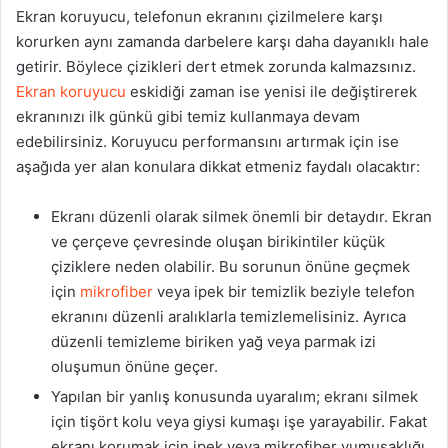
Ekran koruyucu, telefonun ekranını çizilmelere karşı
korurken aynı zamanda darbelere karşı daha dayanıklı hale
getirir. Böylece çizikleri dert etmek zorunda kalmazsınız.
Ekran koruyucu
eskidiği zaman ise yenisi ile değiştirerek
ekranınızı ilk günkü gibi temiz kullanmaya devam
edebilirsiniz. Koruyucu performansını artırmak için ise
aşağıda yer alan konulara dikkat etmeniz faydalı olacaktır:
Ekranı düzenli olarak silmek önemli bir detaydır. Ekran
ve çerçeve çevresinde oluşan birikintiler küçük
çiziklere neden olabilir. Bu sorunun önüne geçmek
için
mikrofiber
veya ipek bir temizlik beziyle telefon
ekranını düzenli aralıklarla temizlemelisiniz. Ayrıca
düzenli temizleme biriken yağ veya parmak izi
oluşumun önüne geçer.
Yapılan bir yanlış konusunda uyaralım; ekranı silmek
için tişört kolu veya giysi kumaşı işe yarayabilir. Fakat
ekranı korumak için ipek veya mikrofiber yumuşaklığı