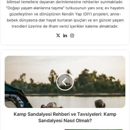
bilimsel temellere dayanan derinlemesine rehberler sunmaktadır.
"Doğayı yaşam alanlarına taşıma" tutkusunun yanı sıra; ev hayatını
güzelleştiren ve dönüştüren Kendin Yap (DIY) projeleri, anne-
bebek dünyasına dair hayat kurtaran ipuçları ve en güncel yaşam
trendleri üzerine de ilham verici içerikler kaleme almaktadır.
X
LinkedIn
Instagram
Kamp
Sandalyesi
Rehberi
ve
Tavsiyeleri:
Kamp
Sandalyesi
Nasıl
Olmalı?
Kamp Sandalyesi Rehberi ve Tavsiyeleri: Kamp
Sandalyesi Nasıl Olmalı?