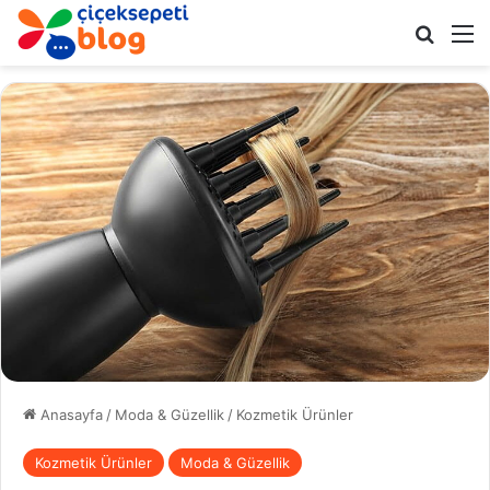
Arama 
M
Anasayfa
/
Moda & Güzellik
/
Kozmetik Ürünler
Kozmetik Ürünler
Moda & Güzellik