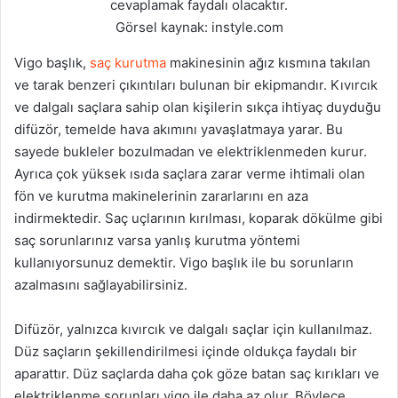
cevaplamak faydalı olacaktır.
Görsel kaynak: instyle.com
Vigo başlık,
saç kurutma
makinesinin ağız kısmına takılan
ve tarak benzeri çıkıntıları bulunan bir ekipmandır. Kıvırcık
ve dalgalı saçlara sahip olan kişilerin sıkça ihtiyaç duyduğu
difüzör, temelde hava akımını yavaşlatmaya yarar. Bu
sayede bukleler bozulmadan ve elektriklenmeden kurur.
Ayrıca çok yüksek ısıda saçlara zarar verme ihtimali olan
fön ve kurutma makinelerinin zararlarını en aza
indirmektedir. Saç uçlarının kırılması, koparak dökülme gibi
saç sorunlarınız varsa yanlış kurutma yöntemi
kullanıyorsunuz demektir. Vigo başlık ile bu sorunların
azalmasını sağlayabilirsiniz.
Difüzör, yalnızca kıvırcık ve dalgalı saçlar için kullanılmaz.
Düz saçların şekillendirilmesi içinde oldukça faydalı bir
aparattır. Düz saçlarda daha çok göze batan saç kırıkları ve
elektriklenme sorunları vigo ile daha az olur. Böylece