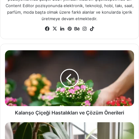
Content Editor pozisyonunda elektronik, teknoloji, hobi, takı, saat,
parfüm, moda başta olmak üzere farklı alanlar ve konularda içerik
üretmeye devam etmektedir.
Facebook
X
LinkedIn
Pinterest
Behance
Instagram
TikTok
Kalanşo
Çiçeği
Hastalıkları
ve
Çözüm
Önerileri
Kalanşo Çiçeği Hastalıkları ve Çözüm Önerileri
Şeflera
Çiçeği
Hastalıkları