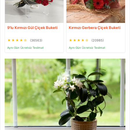
9'lu Kırmızı Gül Çiçek Buketi
Kırmızı Gerbera Çiçek Buketi
★
★
★
★
☆
★
★
★
★
☆
(36563)
(20985)
Aynı Gün Ücretsiz Teslimat
Aynı Gün Ücretsiz Teslimat