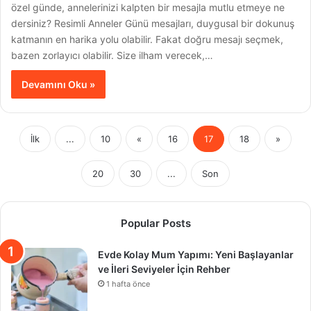
özel günde, annelerinizi kalpten bir mesajla mutlu etmeye ne
dersiniz? Resimli Anneler Günü mesajları, duygusal bir dokunuş
katmanın en harika yolu olabilir. Fakat doğru mesajı seçmek,
bazen zorlayıcı olabilir. Size ilham verecek,…
Devamını Oku »
İlk
...
10
«
16
17
18
»
20
30
...
Son
Popular Posts
Evde Kolay Mum Yapımı: Yeni Başlayanlar
ve İleri Seviyeler İçin Rehber
1 hafta önce