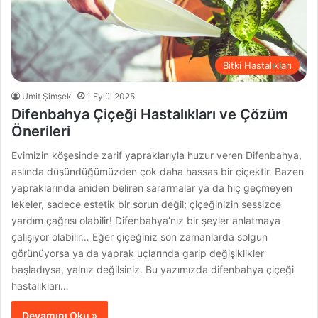
Bitki Hastalıkları
Ümit Şimşek
1 Eylül 2025
Difenbahya Çiçeği Hastalıkları ve Çözüm
Önerileri
Evimizin köşesinde zarif yapraklarıyla huzur veren Difenbahya,
aslında düşündüğümüzden çok daha hassas bir çiçektir. Bazen
yapraklarında aniden beliren sararmalar ya da hiç geçmeyen
lekeler, sadece estetik bir sorun değil; çiçeğinizin sessizce
yardım çağrısı olabilir! Difenbahya’nız bir şeyler anlatmaya
çalışıyor olabilir… Eğer çiçeğiniz son zamanlarda solgun
görünüyorsa ya da yaprak uçlarında garip değişiklikler
başladıysa, yalnız değilsiniz. Bu yazımızda difenbahya çiçeği
hastalıkları…
Devamını Oku »