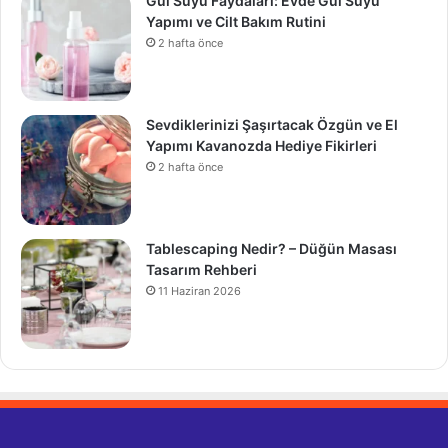
Gül Suyu Faydaları: Evde Gül Suyu
Yapımı ve Cilt Bakım Rutini
2 hafta önce
Sevdiklerinizi Şaşırtacak Özgün ve El
Yapımı Kavanozda Hediye Fikirleri
2 hafta önce
Tablescaping Nedir? – Düğün Masası
Tasarım Rehberi
11 Haziran 2026