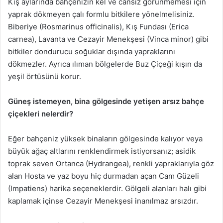
Kış aylarında bahçenizin kel ve cansız görünmemesi için
yaprak dökmeyen çalı formlu bitkilere yönelmelisiniz.
Biberiye (Rosmarinus officinalis), Kış Fundası (Erica
carnea), Lavanta ve Cezayir Menekşesi (Vinca minor) gibi
bitkiler dondurucu soğuklar dışında yapraklarını
dökmezler. Ayrıca ılıman bölgelerde Buz Çiçeği kışın da
yeşil örtüsünü korur.
Güneş istemeyen, bina gölgesinde yetişen arsız bahçe
çiçekleri nelerdir?
Eğer bahçeniz yüksek binaların gölgesinde kalıyor veya
büyük ağaç altlarını renklendirmek istiyorsanız; asidik
toprak seven Ortanca (Hydrangea), renkli yapraklarıyla göz
alan Hosta ve yaz boyu hiç durmadan açan Cam Güzeli
(Impatiens) harika seçeneklerdir. Gölgeli alanları halı gibi
kaplamak içinse Cezayir Menekşesi inanılmaz arsızdır.