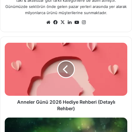
takı & aksesuar gibi farklı kategorilere de adım atmıştır.
Günümüzde sektörün önde gelen pazar yerleri arasında yer alarak
milyonlarca ürünü müşterilerine sunmaktadır.
Web
Facebook
X
LinkedIn
YouTube
Instagram
sitesi
Anneler
Günü
2026
Hediye
Rehberi
(Detaylı
Rehber)
Anneler Günü 2026 Hediye Rehberi (Detaylı
Rehber)
Doğal
Taşlar