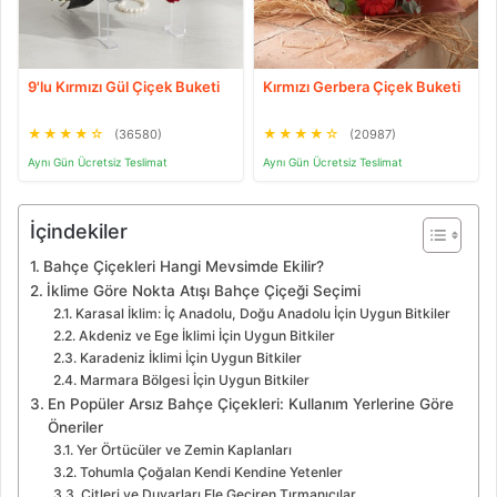
9'lu Kırmızı Gül Çiçek Buketi
Kırmızı Gerbera Çiçek Buketi
★
★
★
★
☆
★
★
★
★
☆
(36580)
(20987)
Aynı Gün Ücretsiz Teslimat
Aynı Gün Ücretsiz Teslimat
İçindekiler
Bahçe Çiçekleri Hangi Mevsimde Ekilir?
İklime Göre Nokta Atışı Bahçe Çiçeği Seçimi
Karasal İklim: İç Anadolu, Doğu Anadolu İçin Uygun Bitkiler
Akdeniz ve Ege İklimi İçin Uygun Bitkiler
Karadeniz İklimi İçin Uygun Bitkiler
Marmara Bölgesi İçin Uygun Bitkiler
En Popüler Arsız Bahçe Çiçekleri: Kullanım Yerlerine Göre
Öneriler
Yer Örtücüler ve Zemin Kaplanları
Tohumla Çoğalan Kendi Kendine Yetenler
Çitleri ve Duvarları Ele Geçiren Tırmanıcılar