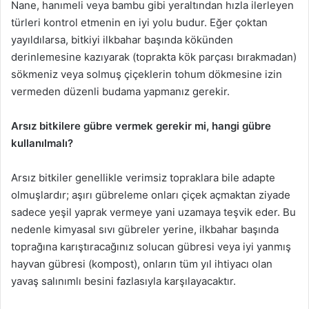
Nane, hanımeli veya bambu gibi yeraltından hızla ilerleyen
türleri kontrol etmenin en iyi yolu budur. Eğer çoktan
yayıldılarsa, bitkiyi ilkbahar başında kökünden
derinlemesine kazıyarak (toprakta kök parçası bırakmadan)
sökmeniz veya solmuş çiçeklerin tohum dökmesine izin
vermeden düzenli budama yapmanız gerekir.
Arsız bitkilere gübre vermek gerekir mi, hangi gübre
kullanılmalı?
Arsız bitkiler genellikle verimsiz topraklara bile adapte
olmuşlardır; aşırı gübreleme onları çiçek açmaktan ziyade
sadece yeşil yaprak vermeye yani uzamaya teşvik eder. Bu
nedenle kimyasal sıvı gübreler yerine, ilkbahar başında
toprağına karıştıracağınız solucan gübresi veya iyi yanmış
hayvan gübresi (kompost), onların tüm yıl ihtiyacı olan
yavaş salınımlı besini fazlasıyla karşılayacaktır.