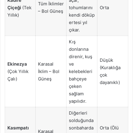
Kadife
açar,
Tüm İklimler
Çiçeği
(Tek
tohumlarını
Orta
– Bol Güneş
Yıllık)
kendi döküp
ertesi yıl
çıkar.
Kış
donlarına
direnir, kuş
Düşük
Ekinezya
Karasal
ve
(Kuraklığa
(Çok Yıllık
İklim – Bol
kelebekleri
çok
Çalı)
Güneş
bahçeye
dayanıklı)
çeken
sağlam
yapılıdır.
Diğerleri
solduğunda
Kasımpatı
sonbaharda
Orta (Ölü
Karasal