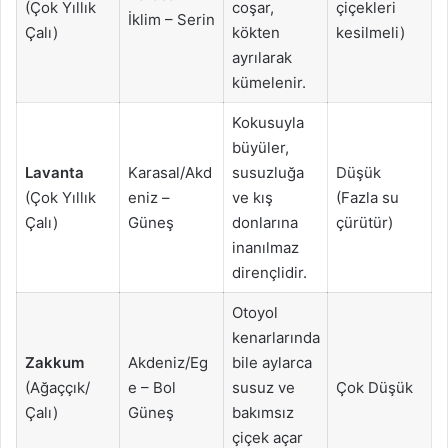
(Çok Yıllık
coşar,
çiçekleri
İklim – Serin
Çalı)
kökten
kesilmeli)
ayrılarak
kümelenir.
Kokusuyla
büyüler,
Lavanta
Karasal/Akd
susuzluğa
Düşük
(Çok Yıllık
eniz –
ve kış
(Fazla su
Çalı)
Güneş
donlarına
çürütür)
inanılmaz
dirençlidir.
Otoyol
kenarlarında
Zakkum
Akdeniz/Eg
bile aylarca
(Ağaççık/
e – Bol
susuz ve
Çok Düşük
Çalı)
Güneş
bakımsız
çiçek açar