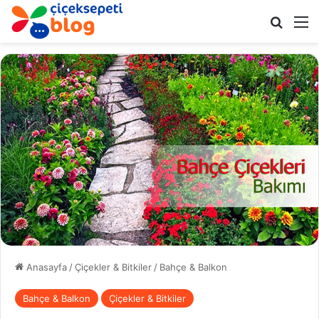
Arama 
M
Anasayfa
/
Çiçekler & Bitkiler
/
Bahçe & Balkon
Bahçe & Balkon
Çiçekler & Bitkiler