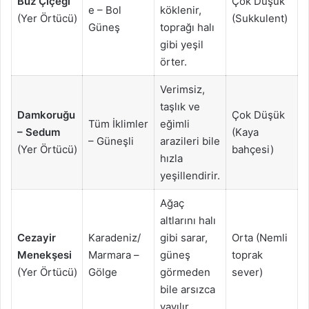
Buz Çiçeği
Çok Düşük
e – Bol
köklenir,
(Yer Örtücü)
(Sukkulent)
Güneş
toprağı halı
gibi yeşil
örter.
Verimsiz,
taşlık ve
Damkoruğu
Çok Düşük
Tüm İklimler
eğimli
– Sedum
(Kaya
– Güneşli
arazileri bile
(Yer Örtücü)
bahçesi)
hızla
yeşillendirir.
Ağaç
altlarını halı
Cezayir
Karadeniz/
gibi sarar,
Orta (Nemli
Menekşesi
Marmara –
güneş
toprak
(Yer Örtücü)
Gölge
görmeden
sever)
bile arsızca
yayılır.