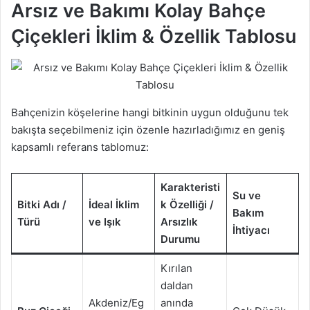
Arsız ve Bakımı Kolay Bahçe
Çiçekleri İklim & Özellik Tablosu
Bahçenizin köşelerine hangi bitkinin uygun olduğunu tek
bakışta seçebilmeniz için özenle hazırladığımız en geniş
kapsamlı referans tablomuz:
Karakteristi
Su ve
Bitki Adı /
İdeal İklim
k Özelliği /
Bakım
Türü
ve Işık
Arsızlık
İhtiyacı
Durumu
Kırılan
daldan
Akdeniz/Eg
anında