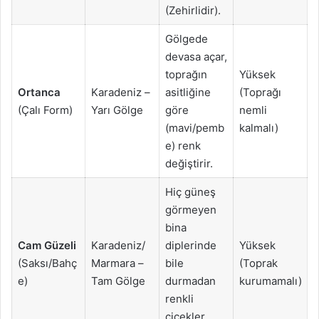
(Zehirlidir).
Gölgede
devasa açar,
toprağın
Yüksek
Ortanca
Karadeniz –
asitliğine
(Toprağı
(Çalı Form)
Yarı Gölge
göre
nemli
(mavi/pemb
kalmalı)
e) renk
değiştirir.
Hiç güneş
görmeyen
bina
Cam Güzeli
Karadeniz/
diplerinde
Yüksek
(Saksı/Bahç
Marmara –
bile
(Toprak
e)
Tam Gölge
durmadan
kurumamalı)
renkli
çiçekler