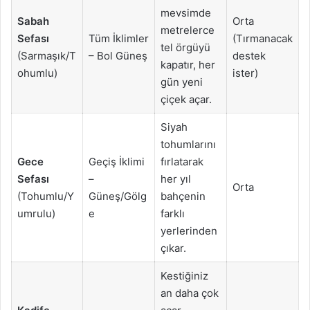
mevsimde
Sabah
Orta
metrelerce
Sefası
Tüm İklimler
(Tırmanacak
tel örgüyü
(Sarmaşık/T
– Bol Güneş
destek
kapatır, her
ohumlu)
ister)
gün yeni
çiçek açar.
Siyah
tohumlarını
Gece
Geçiş İklimi
fırlatarak
Sefası
–
her yıl
Orta
(Tohumlu/Y
Güneş/Gölg
bahçenin
umrulu)
e
farklı
yerlerinden
çıkar.
Kestiğiniz
an daha çok