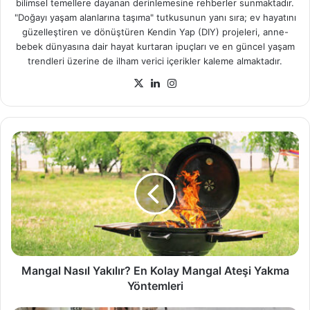
bilimsel temellere dayanan derinlemesine rehberler sunmaktadır.
"Doğayı yaşam alanlarına taşıma" tutkusunun yanı sıra; ev hayatını
güzelleştiren ve dönüştüren Kendin Yap (DIY) projeleri, anne-
bebek dünyasına dair hayat kurtaran ipuçları ve en güncel yaşam
trendleri üzerine de ilham verici içerikler kaleme almaktadır.
X
LinkedIn
Instagram
Mangal
Nasıl
Yakılır?
En
Kolay
Mangal
Ateşi
Yakma
Yöntemleri
Mangal Nasıl Yakılır? En Kolay Mangal Ateşi Yakma
Yöntemleri