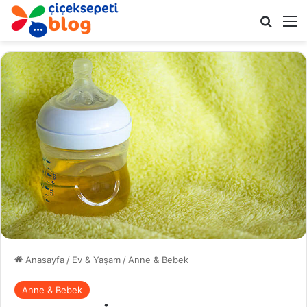
Arama 
M
Anasayfa
/
Ev & Yaşam
/
Anne & Bebek
Anne & Bebek