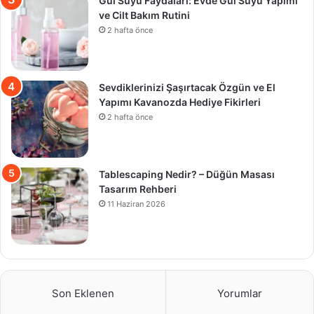
Gül Suyu Faydaları: Evde Gül Suyu Yapımı
ve Cilt Bakım Rutini
2 hafta önce
Sevdiklerinizi Şaşırtacak Özgün ve El
Yapımı Kavanozda Hediye Fikirleri
2 hafta önce
Tablescaping Nedir? – Düğün Masası
Tasarım Rehberi
11 Haziran 2026
Son Eklenen
Yorumlar