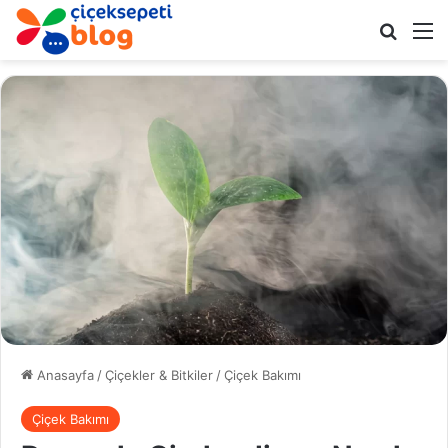
Arama 
M
Anasayfa
/
Çiçekler & Bitkiler
/
Çiçek Bakımı
Çiçek Bakımı