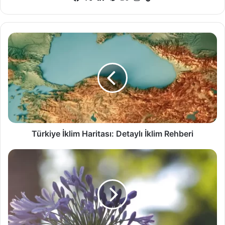
Türkiye
İklim
Haritası:
Detaylı
İklim
Rehberi
Türkiye İklim Haritası: Detaylı İklim Rehberi
Agapandus
Çiçeği,
Bakımı,
Özellikleri
ve
Hikayesi