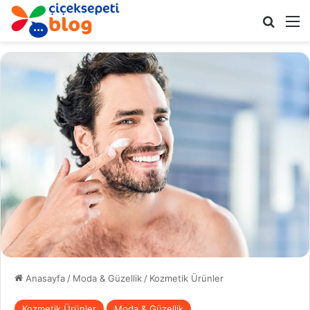
Arama 
M
Anasayfa
/
Moda & Güzellik
/
Kozmetik Ürünler
Kozmetik Ürünler
Moda & Güzellik