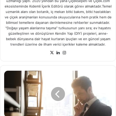
uzmanlığı yaptı. 2020 yılından bu yana Çiçeksepeti ve Çiçek.com
ekosisteminde Kıdemli İçerik Editörü olarak görev almaktadır.Temel
uzmanlık alanı olan botanik, iç mekan bitki bakımı, bitki hastalıkları
ve çiçek aranjmanları konusunda okuyucularına hem pratik hem de
bilimsel temellere dayanan derinlemesine rehberler sunmaktadır.
"Doğayı yaşam alanlarına taşıma" tutkusunun yanı sıra; ev hayatını
güzelleştiren ve dönüştüren Kendin Yap (DIY) projeleri, anne-
bebek dünyasına dair hayat kurtaran ipuçları ve en güncel yaşam
trendleri üzerine de ilham verici içerikler kaleme almaktadır.
X
LinkedIn
Instagram
İyi
Bir
Lider
Olmanız
İçin
Liderlik
Yönünüzü
Geliştirecek