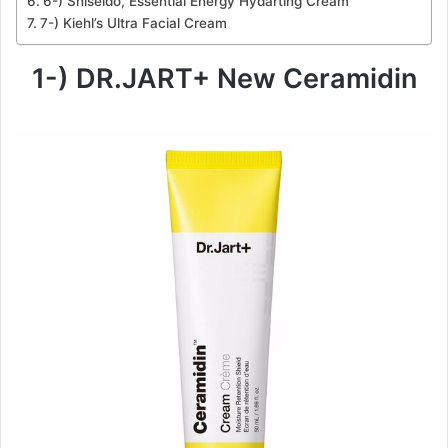
6-) Shiseido, Essential Energy Hydarting Cream
7-) Kiehl’s Ultra Facial Cream
1-) DR.JART+ New Ceramidin