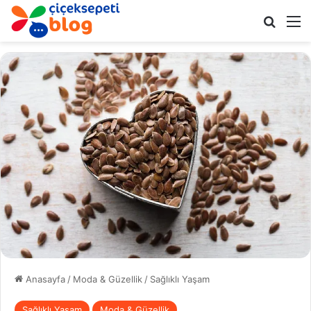
Arama 
M
Anasayfa
/
Moda & Güzellik
/
Sağlıklı Yaşam
Sağlıklı Yaşam
Moda & Güzellik