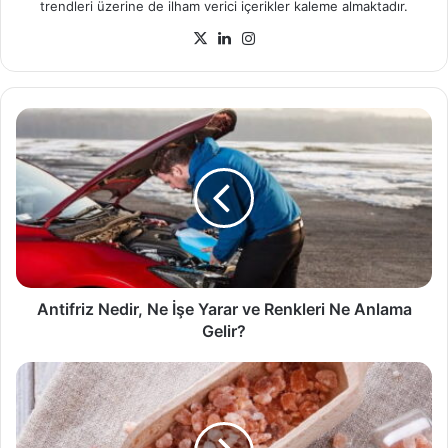
trendleri üzerine de ilham verici içerikler kaleme almaktadır.
X
LinkedIn
Instagram
Antifriz
Nedir,
Ne
İşe
Yarar
ve
Renkleri
Ne
Anlama
Gelir?
Antifriz Nedir, Ne İşe Yarar ve Renkleri Ne Anlama
Gelir?
Kaya
Tuzu
Nedir,
Faydaları