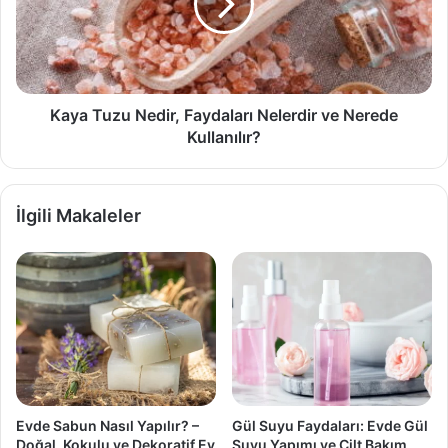
Nelerdir
ve
Nerede
Kullanılır?
Kaya Tuzu Nedir, Faydaları Nelerdir ve Nerede
Kullanılır?
İlgili Makaleler
Evde Sabun Nasıl Yapılır? –
Gül Suyu Faydaları: Evde Gül
Doğal, Kokulu ve Dekoratif Ev
Suyu Yapımı ve Cilt Bakım