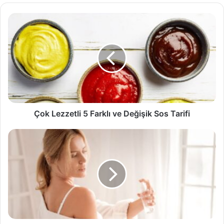
Çok
Lezzetli
5
Farklı
ve
Değişik
Sos
Tarifi
Çok Lezzetli 5 Farklı ve Değişik Sos Tarifi
Vücut
Spreyi
Nasıl
Kullanılır?
Vücut
Spreyi
Rehberi