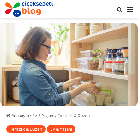
Arama 
M
Anasayfa
/
Ev & Yaşam
/
Temizlik & Düzen
Temizlik & Düzen
Ev & Yaşam