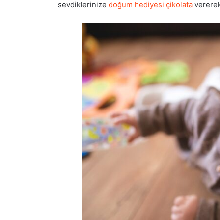
sevdiklerinize
doğum hediyesi çikolata
vererek,