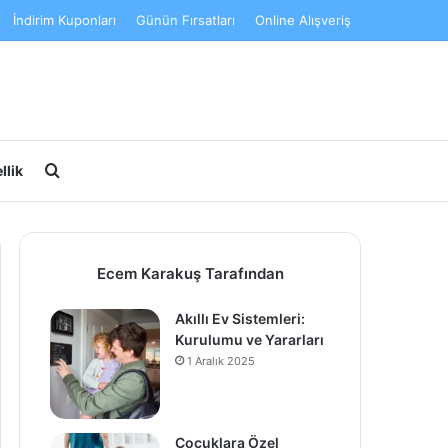
İndirim Kuponları
Günün Fırsatları
Online Alışveriş
Arama yap ...
llik
Ecem Karakuş Tarafından
Akıllı Ev Sistemleri:
Kurulumu ve Yararları
1 Aralık 2025
Çocuklara Özel