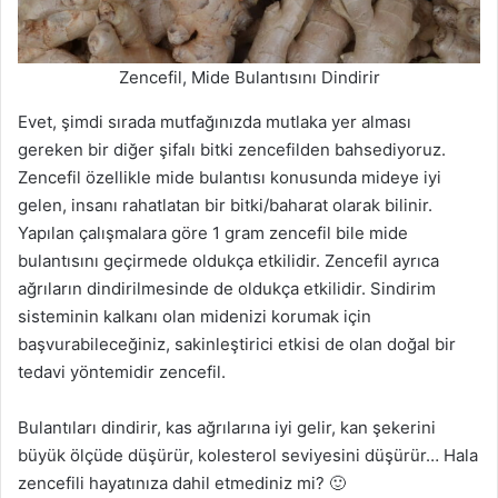
Zencefil, Mide Bulantısını Dindirir
Evet, şimdi sırada mutfağınızda mutlaka yer alması
gereken bir diğer şifalı bitki zencefilden bahsediyoruz.
Zencefil özellikle mide bulantısı konusunda mideye iyi
gelen, insanı rahatlatan bir bitki/baharat olarak bilinir.
Yapılan çalışmalara göre 1 gram zencefil bile mide
bulantısını geçirmede oldukça etkilidir. Zencefil ayrıca
ağrıların dindirilmesinde de oldukça etkilidir. Sindirim
sisteminin kalkanı olan midenizi korumak için
başvurabileceğiniz, sakinleştirici etkisi de olan doğal bir
tedavi yöntemidir zencefil.
Bulantıları dindirir, kas ağrılarına iyi gelir, kan şekerini
büyük ölçüde düşürür, kolesterol seviyesini düşürür… Hala
zencefili hayatınıza dahil etmediniz mi? 🙂