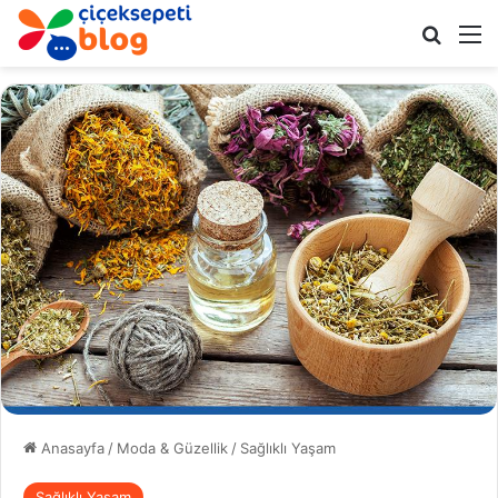
Arama 
M
Anasayfa
/
Moda & Güzellik
/
Sağlıklı Yaşam
Sağlıklı Yaşam