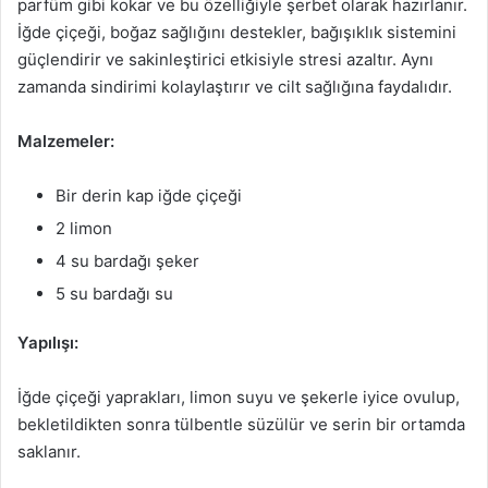
parfüm gibi kokar ve bu özelliğiyle şerbet olarak hazırlanır.
İğde çiçeği, boğaz sağlığını destekler, bağışıklık sistemini
güçlendirir ve sakinleştirici etkisiyle stresi azaltır. Aynı
zamanda sindirimi kolaylaştırır ve cilt sağlığına faydalıdır.
Malzemeler:
Bir derin kap iğde çiçeği
2 limon
4 su bardağı şeker
5 su bardağı su
Yapılışı:
İğde çiçeği yaprakları, limon suyu ve şekerle iyice ovulup,
bekletildikten sonra tülbentle süzülür ve serin bir ortamda
saklanır.