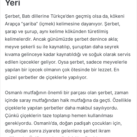
Yeri
Şerbet, Batı dillerine Türkçe’den geçmiş olsa da, kökeni
Arapça “şariba” (içmek) kelimesine dayanıyor. Şerbet,
şarap ve şurup, aynı kelime kökünden türetilmiş
kelimelerdir. Ancak günümüzde şerbet denince akla;
meyve şekerli su ile kaynatılıp, şuruptan daha seyrek
kıvama gelinceye kadar kaynatıldığı ve soğuk olarak servis
edilen içecekler geliyor. Oysa şerbet, sadece meyvelerle
yapılan bir içecek olmanın çok ötesinde bir lezzet. En
güzel şerbetler de çiçeklerle yapılıyor.
Osmanlı mutfağının önemli bir parçası olan şerbet, zaman
içinde saray mutfağından halk mutfağına da geçti. Özellikle
çiçeklerle yapılan şerbetler daha makbul sayılıyordu.
Çünkü çiçeklerin taze toplanıp hemen kullanılması
gerekiyordu. Osmanlı’da, doğan padişah çocukları için,
doğumdan sonra ziyarete gelenlere şerbet ikram