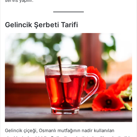
servis yapılır.
Gelincik Şerbeti Tarifi
Gelincik çiçeği, Osmanlı mutfağının nadir kullanılan