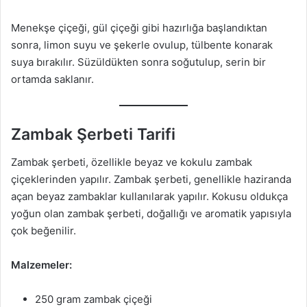
Menekşe çiçeği, gül çiçeği gibi hazırlığa başlandıktan
sonra, limon suyu ve şekerle ovulup, tülbente konarak
suya bırakılır. Süzüldükten sonra soğutulup, serin bir
ortamda saklanır.
Zambak Şerbeti Tarifi
Zambak şerbeti, özellikle beyaz ve kokulu zambak
çiçeklerinden yapılır. Zambak şerbeti, genellikle haziranda
açan beyaz zambaklar kullanılarak yapılır. Kokusu oldukça
yoğun olan zambak şerbeti, doğallığı ve aromatik yapısıyla
çok beğenilir.
Malzemeler:
250 gram zambak çiçeği