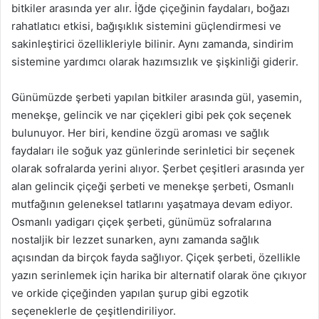
bitkiler arasında yer alır. İğde çiçeğinin faydaları, boğazı
rahatlatıcı etkisi, bağışıklık sistemini güçlendirmesi ve
sakinleştirici özellikleriyle bilinir. Aynı zamanda, sindirim
sistemine yardımcı olarak hazımsızlık ve şişkinliği giderir.
Günümüzde şerbeti yapılan bitkiler arasında gül, yasemin,
menekşe, gelincik ve nar çiçekleri gibi pek çok seçenek
bulunuyor. Her biri, kendine özgü aroması ve sağlık
faydaları ile soğuk yaz günlerinde serinletici bir seçenek
olarak sofralarda yerini alıyor. Şerbet çeşitleri arasında yer
alan gelincik çiçeği şerbeti ve menekşe şerbeti, Osmanlı
mutfağının geleneksel tatlarını yaşatmaya devam ediyor.
Osmanlı yadigarı çiçek şerbeti, günümüz sofralarına
nostaljik bir lezzet sunarken, aynı zamanda sağlık
açısından da birçok fayda sağlıyor. Çiçek şerbeti, özellikle
yazın serinlemek için harika bir alternatif olarak öne çıkıyor
ve orkide çiçeğinden yapılan şurup gibi egzotik
seçeneklerle de çeşitlendiriliyor.