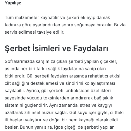
Yapılışı:
Tüm malzemeler kaynatılır ve şekeri ekleyip damak
tadınıza göre ayarlandıktan sonra soğumaya bırakılır. Buzla
servis edilmesi tavsiye edilir.
Şerbet İsimleri ve Faydaları
Sofralarımızda karşımıza çıkan şerbeti yapılan çiçekler,
aslında her biri farklı sağlık faydalarına sahip olan
bitkilerdir. Gül şerbeti faydaları arasında rahatlatıcı etkisi,
cilt sağlığını desteklemesi ve sindirimi kolaylaştırması
sayılabilir. Ayrıca, gül şerbeti, antioksidan özellikleri
sayesinde vücudu toksinlerden arındırarak bağışıklık
sistemini güçlendirir. Aynı zamanda, stres ve kaygıyı
azaltarak zihinsel huzur sağlar. Gül suyu içeriğiyle, ciltteki
iltihapları yatıştırır ve doğal bir nem kaynağı olarak cildi
besler. Bunun yanı sıra, iğde çiçeği de şerbeti yapılan