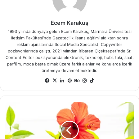
Ecem Karakuş
1993 yılında dünyaya gelen Ecem Karakuş, Marmara Üniversitesi
İletişim Fakültesi’nde Gazetecilik lisans eğitimi aldıktan sonra
reklam ajanslarında Social Media Specialist, Copywriter
pozisyonlarında çalıştı. 2021 yılından itibaren Çiçeksepeti’nde Sr.
Content Editor pozisyonunda elektronik, teknoloji, hobi, takı, saat,
parfüm, moda başta olmak üzere farklı alanlar ve konularda içerik
üretmeye devam etmektedir.
Facebook
X
LinkedIn
Pinterest
Behance
Instagram
TikTok
Japon
Gülü
(Hibiscus)
Özellikleri,
Bakımı
ve