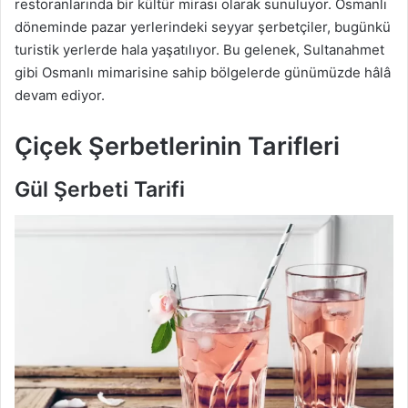
restoranlarında bir kültür mirası olarak sunuluyor. Osmanlı
döneminde pazar yerlerindeki seyyar şerbetçiler, bugünkü
turistik yerlerde hala yaşatılıyor. Bu gelenek, Sultanahmet
gibi Osmanlı mimarisine sahip bölgelerde günümüzde hâlâ
devam ediyor.
Çiçek Şerbetlerinin Tarifleri
Gül Şerbeti Tarifi