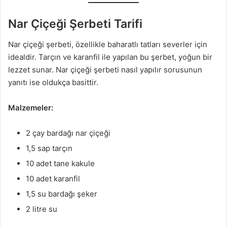
Nar Çiçeği Şerbeti Tarifi
Nar çiçeği şerbeti, özellikle baharatlı tatları severler için
idealdir. Tarçın ve karanfil ile yapılan bu şerbet, yoğun bir
lezzet sunar. Nar çiçeği şerbeti nasıl yapılır sorusunun
yanıtı ise oldukça basittir.
Malzemeler:
2 çay bardağı nar çiçeği
1,5 sap tarçın
10 adet tane kakule
10 adet karanfil
1,5 su bardağı şeker
2 litre su