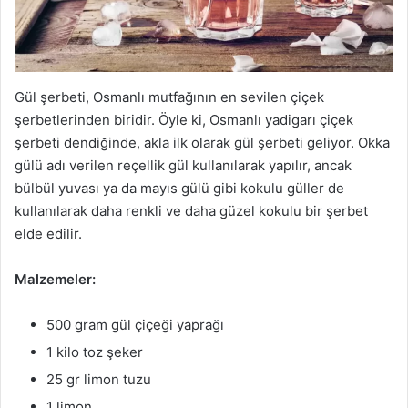
Gül şerbeti, Osmanlı mutfağının en sevilen çiçek
şerbetlerinden biridir. Öyle ki, Osmanlı yadigarı çiçek
şerbeti dendiğinde, akla ilk olarak gül şerbeti geliyor. Okka
gülü adı verilen reçellik gül kullanılarak yapılır, ancak
bülbül yuvası ya da mayıs gülü gibi kokulu güller de
kullanılarak daha renkli ve daha güzel kokulu bir şerbet
elde edilir.
Malzemeler:
500 gram gül çiçeği yaprağı
1 kilo toz şeker
25 gr limon tuzu
1 limon