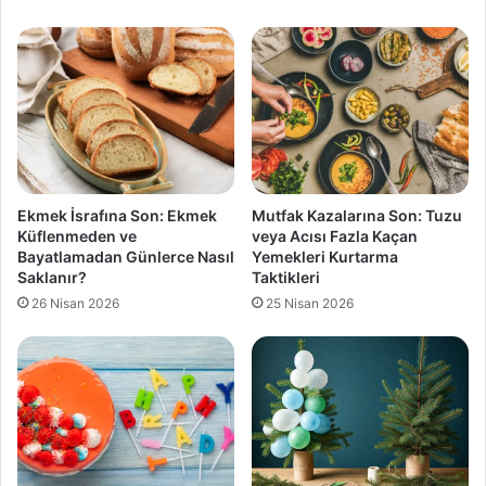
Ekmek İsrafına Son: Ekmek
Mutfak Kazalarına Son: Tuzu
Küflenmeden ve
veya Acısı Fazla Kaçan
Bayatlamadan Günlerce Nasıl
Yemekleri Kurtarma
Saklanır?
Taktikleri
26 Nisan 2026
25 Nisan 2026