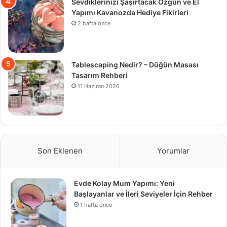
Sevdiklerinizi Şaşırtacak Özgün ve El
Yapımı Kavanozda Hediye Fikirleri
2 hafta önce
Tablescaping Nedir? – Düğün Masası
Tasarım Rehberi
11 Haziran 2026
Son Eklenen
Yorumlar
Evde Kolay Mum Yapımı: Yeni
Başlayanlar ve İleri Seviyeler İçin Rehber
1 hafta önce