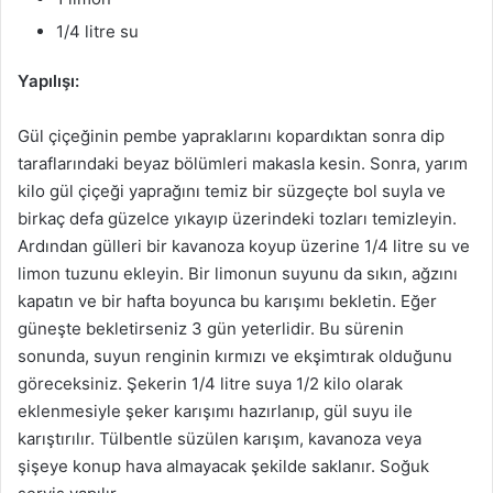
1/4 litre su
Yapılışı:
Gül çiçeğinin pembe yapraklarını kopardıktan sonra dip
taraflarındaki beyaz bölümleri makasla kesin. Sonra, yarım
kilo gül çiçeği yaprağını temiz bir süzgeçte bol suyla ve
birkaç defa güzelce yıkayıp üzerindeki tozları temizleyin.
Ardından gülleri bir kavanoza koyup üzerine 1/4 litre su ve
limon tuzunu ekleyin. Bir limonun suyunu da sıkın, ağzını
kapatın ve bir hafta boyunca bu karışımı bekletin. Eğer
güneşte bekletirseniz 3 gün yeterlidir. Bu sürenin
sonunda, suyun renginin kırmızı ve ekşimtırak olduğunu
göreceksiniz. Şekerin 1/4 litre suya 1/2 kilo olarak
eklenmesiyle şeker karışımı hazırlanıp, gül suyu ile
karıştırılır. Tülbentle süzülen karışım, kavanoza veya
şişeye konup hava almayacak şekilde saklanır. Soğuk