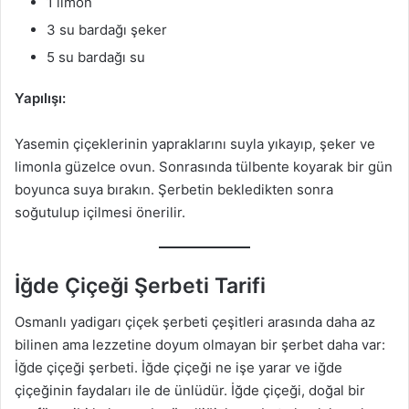
1 limon
3 su bardağı şeker
5 su bardağı su
Yapılışı:
Yasemin çiçeklerinin yapraklarını suyla yıkayıp, şeker ve
limonla güzelce ovun. Sonrasında tülbente koyarak bir gün
boyunca suya bırakın. Şerbetin bekledikten sonra
soğutulup içilmesi önerilir.
İğde Çiçeği Şerbeti Tarifi
Osmanlı yadigarı çiçek şerbeti çeşitleri arasında daha az
bilinen ama lezzetine doyum olmayan bir şerbet daha var:
İğde çiçeği şerbeti. İğde çiçeği ne işe yarar ve iğde
çiçeğinin faydaları ile de ünlüdür. İğde çiçeği, doğal bir