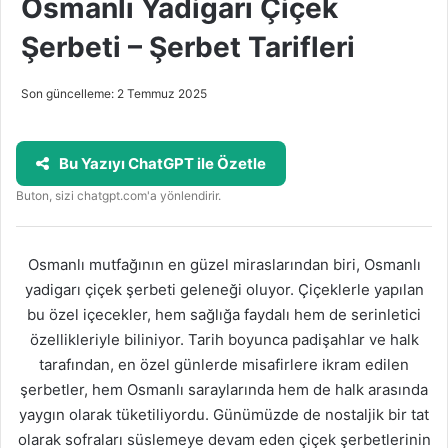
Osmanlı Yadigarı Çiçek
Şerbeti – Şerbet Tarifleri
Son güncelleme: 2 Temmuz 2025
Bu Yazıyı ChatGPT ile Özetle
Buton, sizi chatgpt.com'a yönlendirir.
Osmanlı mutfağının en güzel miraslarından biri, Osmanlı
yadigarı çiçek şerbeti geleneği oluyor. Çiçeklerle yapılan
bu özel içecekler, hem sağlığa faydalı hem de serinletici
özellikleriyle biliniyor. Tarih boyunca padişahlar ve halk
tarafından, en özel günlerde misafirlere ikram edilen
şerbetler, hem Osmanlı saraylarında hem de halk arasında
yaygın olarak tüketiliyordu. Günümüzde de nostaljik bir tat
olarak sofraları süslemeye devam eden çiçek şerbetlerinin