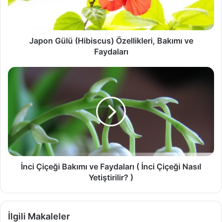
Faydaları
Japon Gülü (Hibiscus) Özellikleri, Bakımı ve
Faydaları
İnci
Çiçeği
Bakımı
ve
Faydaları
(
İnci
Çiçeği
Nasıl
Yetiştirilir?
İnci Çiçeği Bakımı ve Faydaları ( İnci Çiçeği Nasıl
)
Yetiştirilir? )
İlgili Makaleler