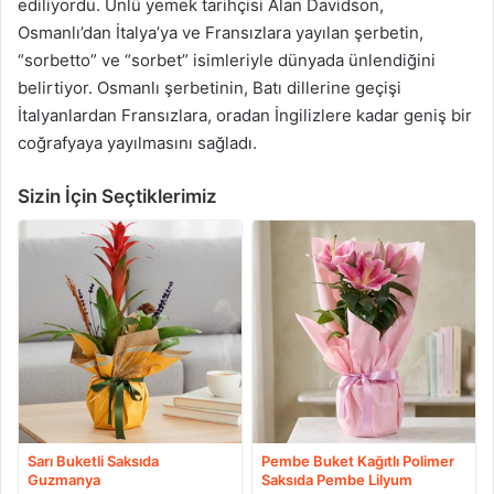
ediliyordu. Ünlü yemek tarihçisi Alan Davidson,
Osmanlı’dan İtalya’ya ve Fransızlara yayılan şerbetin,
“sorbetto” ve “sorbet” isimleriyle dünyada ünlendiğini
belirtiyor. Osmanlı şerbetinin, Batı dillerine geçişi
İtalyanlardan Fransızlara, oradan İngilizlere kadar geniş bir
coğrafyaya yayılmasını sağladı.
Sizin İçin Seçtiklerimiz
Sarı Buketli Saksıda
Pembe Buket Kağıtlı Polimer
Guzmanya
Saksıda Pembe Lilyum