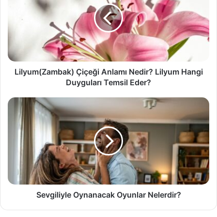
Nedir?
Lilyum
Hangi
Duyguları
Temsil
Eder?
Lilyum(Zambak) Çiçeği Anlamı Nedir? Lilyum Hangi
Duyguları Temsil Eder?
Sevgiliyle
Oynanacak
Oyunlar
Nelerdir?
Sevgiliyle Oynanacak Oyunlar Nelerdir?