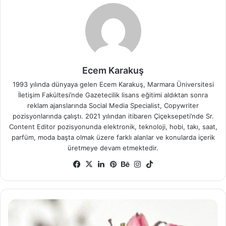
Ecem Karakuş
1993 yılında dünyaya gelen Ecem Karakuş, Marmara Üniversitesi
İletişim Fakültesi’nde Gazetecilik lisans eğitimi aldıktan sonra
reklam ajanslarında Social Media Specialist, Copywriter
pozisyonlarında çalıştı. 2021 yılından itibaren Çiçeksepeti’nde Sr.
Content Editor pozisyonunda elektronik, teknoloji, hobi, takı, saat,
parfüm, moda başta olmak üzere farklı alanlar ve konularda içerik
üretmeye devam etmektedir.
Facebook
X
LinkedIn
Pinterest
Behance
Instagram
TikTok
Lilyum(Zambak)
Çiçeği
Anlamı