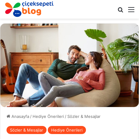
Arama 
M
Anasayfa
/
Hediye Önerileri
/
Sözler & Mesajlar
Sözler & Mesajlar
Hediye Önerileri