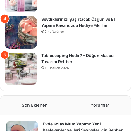
Sevdiklerinizi Şaşırtacak Özgün ve El
Yapımı Kavanozda Hediye Fikirleri
2 hafta önce
Tablescaping Nedir? – Düğün Masası
Tasarım Rehberi
11 Haziran 2026
Son Eklenen
Yorumlar
Evde Kolay Mum Yapımı: Yeni
Başlayanlar ve İleri Seviyeler İçin Rehber