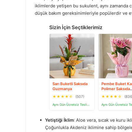
iklimlerde yetişen bu sukulent, aynı zamanda cil
düşük bakım gereksinimleriyle popülerdir ve ev
Sizin İçin Seçtiklerimiz
Sarı Buketli Saksıda
Pembe Buket Kağ
Guzmanya
Polimer Saksıda
Pembe Lilyum
★
★
★
★
☆
(507)
★
★
★
★
☆
(836
Aynı Gün Ücretsiz Teslimat
Yetiştiği İklim
: Aloe vera, sıcak ve kuru ikl
Çoğunlukla Akdeniz iklimine sahip bölgeler