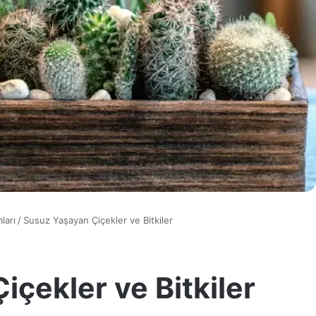
ları
/
Susuz Yaşayan Çiçekler ve Bitkiler
çekler ve Bitkiler