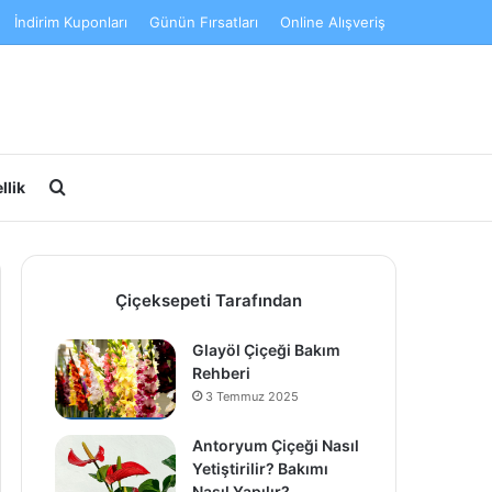
İndirim Kuponları
Günün Fırsatları
Online Alışveriş
Arama yap ...
llik
Çiçeksepeti Tarafından
Glayöl Çiçeği Bakım
Rehberi
3 Temmuz 2025
Antoryum Çiçeği Nasıl
Yetiştirilir? Bakımı
Nasıl Yapılır?