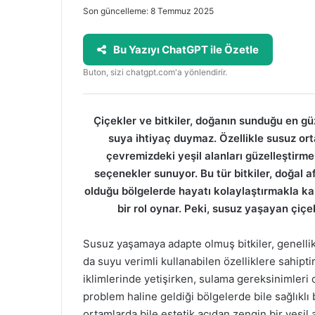
Son güncelleme: 8 Temmuz 2025
Bu Yazıyı ChatGPT ile Özetle
Buton, sizi chatgpt.com'a yönlendirir.
Çiçekler ve bitkiler, doğanın sunduğu en gü
suya ihtiyaç duymaz. Özellikle susuz orta
çevremizdeki yeşil alanları güzelleştir
seçenekler sunuyor. Bu tür bitkiler, doğal a
olduğu bölgelerde hayatı kolaylaştırmakla k
bir rol oynar. Peki, susuz yaşayan çiçek
Susuz yaşamaya adapte olmuş bitkiler, genellik
da suyu verimli kullanabilen özelliklere sahiptir
iklimlerinde yetişirken, sulama gereksinimleri 
problem haline geldiği bölgelerde bile sağlıklı b
ortamlarda bile estetik açıdan zengin bir yeşil 