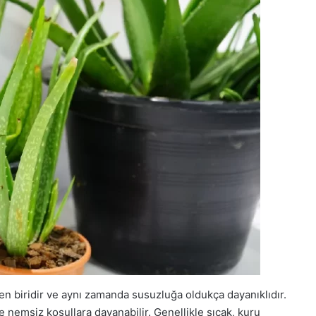
rden biridir ve aynı zamanda susuzluğa oldukça dayanıklıdır.
 nemsiz koşullara dayanabilir. Genellikle sıcak, kuru