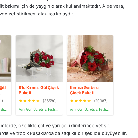
t bakımı için de yaygın olarak kullanılmaktadır. Aloe vera,
de yetiştirilmesi oldukça kolaydır.
ıtlı
9'lu Kırmızı Gül Çiçek
Kırmızı Gerbera
Buketi
Çiçek Buketi
1)
★
★
★
★
☆
(36580)
★
★
★
★
☆
(20987)
Aynı Gün Ücretsiz Teslimat
Aynı Gün Ücretsiz Teslimat
Aynı Gün Ücretsiz Teslimat
imlerde, özellikle çöl ve yarı çöl iklimlerinde yetişir.
de ve tropik kuşaklarda da sağlıklı bir şekilde büyüyebilir.