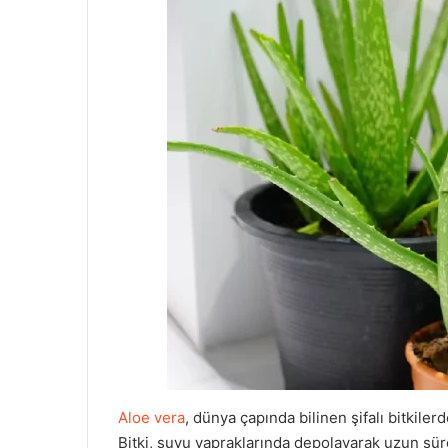
Aloe vera
, dünya çapında bilinen şifalı bitkile
Bitki, suyu yapraklarında depolayarak uzun süre