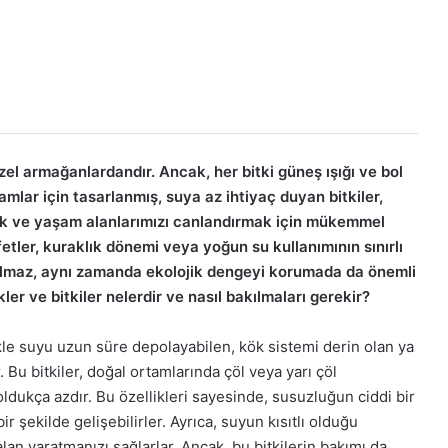
zel armağanlardandır. Ancak, her bitki güneş ışığı ve bol
mlar için tasarlanmış, suya az ihtiyaç duyan bitkiler,
mek ve yaşam alanlarımızı canlandırmak için mükemmel
fetler, kuraklık dönemi veya yoğun su kullanımının sınırlı
almaz, aynı zamanda ekolojik dengeyi korumada da önemli
ler ve bitkiler nelerdir ve nasıl bakılmaları gerekir?
le suyu uzun süre depolayabilen, kök sistemi derin olan ya
. Bu bitkiler, doğal ortamlarında çöl veya yarı çöl
oldukça azdır. Bu özellikleri sayesinde, susuzluğun ciddi bir
ir şekilde gelişebilirler. Ayrıca, suyun kısıtlı olduğu
alan yaratmanızı sağlarlar. Ancak, bu bitkilerin bakımı da