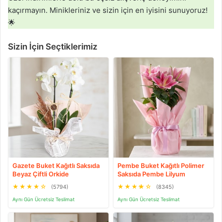
kaçırmayın. Minikleriniz ve sizin için en iyisini sunuyoruz!
🌟
Sizin İçin Seçtiklerimiz
Gazete Buket Kağıtlı Saksıda
Pembe Buket Kağıtlı Polimer
Beyaz Çiftli Orkide
Saksıda Pembe Lilyum
★
★
★
★
☆
★
★
★
★
☆
(5794)
(8345)
Aynı Gün Ücretsiz Teslimat
Aynı Gün Ücretsiz Teslimat