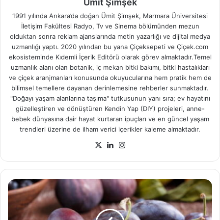
Ümit Şimşek
1991 yılında Ankara’da doğan Ümit Şimşek, Marmara Üniversitesi
İletişim Fakültesi Radyo, Tv ve Sinema bölümünden mezun
olduktan sonra reklam ajanslarında metin yazarlığı ve dijital medya
uzmanlığı yaptı. 2020 yılından bu yana Çiçeksepeti ve Çiçek.com
ekosisteminde Kıdemli İçerik Editörü olarak görev almaktadır.Temel
uzmanlık alanı olan botanik, iç mekan bitki bakımı, bitki hastalıkları
ve çiçek aranjmanları konusunda okuyucularına hem pratik hem de
bilimsel temellere dayanan derinlemesine rehberler sunmaktadır.
"Doğayı yaşam alanlarına taşıma" tutkusunun yanı sıra; ev hayatını
güzelleştiren ve dönüştüren Kendin Yap (DIY) projeleri, anne-
bebek dünyasına dair hayat kurtaran ipuçları ve en güncel yaşam
trendleri üzerine de ilham verici içerikler kaleme almaktadır.
X
LinkedIn
Instagram
Mürdüm
Eriği
Faydaları
Nelerdir?