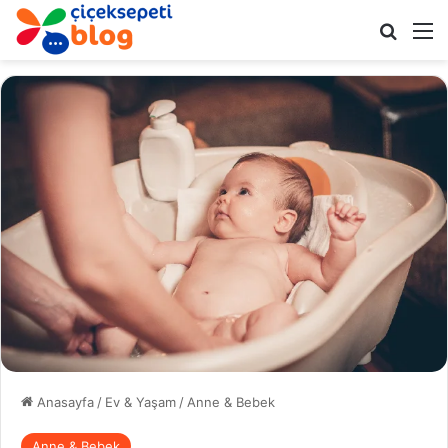
Arama 
M
Anasayfa
/
Ev & Yaşam
/
Anne & Bebek
Anne & Bebek