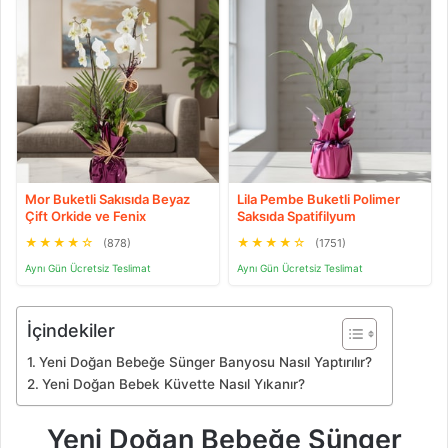
Mor Buketli Sakısıda Beyaz
Lila Pembe Buketli Polimer
Çift Orkide ve Fenix
Saksıda Spatifilyum
★
★
★
★
☆
★
★
★
★
☆
(878)
(1751)
Aynı Gün Ücretsiz Teslimat
Aynı Gün Ücretsiz Teslimat
İçindekiler
Yeni Doğan Bebeğe Sünger Banyosu Nasıl Yaptırılır?
Yeni Doğan Bebek Küvette Nasıl Yıkanır?
Yeni Doğan Bebeğe Sünger