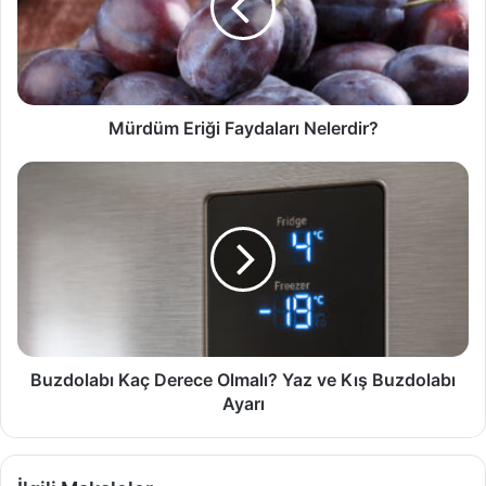
Mürdüm Eriği Faydaları Nelerdir?
Buzdolabı
Kaç
Derece
Olmalı?
Yaz
ve
Kış
Buzdolabı
Ayarı
Buzdolabı Kaç Derece Olmalı? Yaz ve Kış Buzdolabı
Ayarı