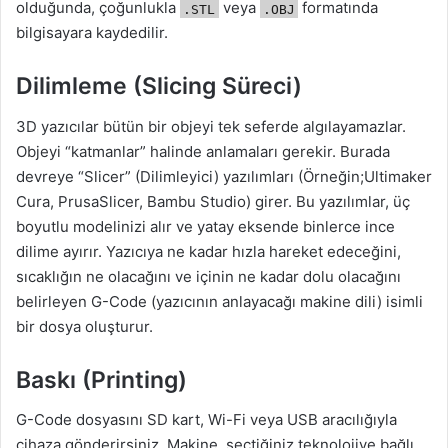
olduğunda, çoğunlukla
veya
formatında
.STL
.OBJ
bilgisayara kaydedilir.
Dilimleme (Slicing Süreci)
3D yazıcılar bütün bir objeyi tek seferde algılayamazlar.
Objeyi “katmanlar” halinde anlamaları gerekir. Burada
devreye “Slicer” (Dilimleyici) yazılımları (Örneğin;Ultimaker
Cura, PrusaSlicer, Bambu Studio) girer. Bu yazılımlar, üç
boyutlu modelinizi alır ve yatay eksende binlerce ince
dilime ayırır. Yazıcıya ne kadar hızla hareket edeceğini,
sıcaklığın ne olacağını ve içinin ne kadar dolu olacağını
belirleyen G-Code (yazıcının anlayacağı makine dili) isimli
bir dosya oluşturur.
Baskı (Printing)
G-Code dosyasını SD kart, Wi-Fi veya USB aracılığıyla
cihaza gönderirsiniz. Makine, seçtiğiniz teknolojiye bağlı