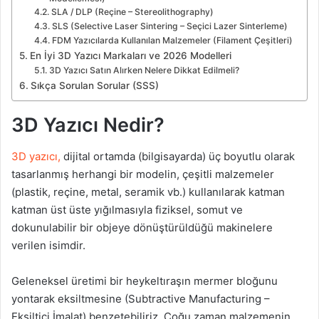
SLA / DLP (Reçine – Stereolithography)
SLS (Selective Laser Sintering – Seçici Lazer Sinterleme)
FDM Yazıcılarda Kullanılan Malzemeler (Filament Çeşitleri)
En İyi 3D Yazıcı Markaları ve 2026 Modelleri
3D Yazıcı Satın Alırken Nelere Dikkat Edilmeli?
Sıkça Sorulan Sorular (SSS)
3D Yazıcı Nedir?
3D yazıcı,
dijital ortamda (bilgisayarda) üç boyutlu olarak
tasarlanmış herhangi bir modelin, çeşitli malzemeler
(plastik, reçine, metal, seramik vb.) kullanılarak katman
katman üst üste yığılmasıyla fiziksel, somut ve
dokunulabilir bir objeye dönüştürüldüğü makinelere
verilen isimdir.
Geleneksel üretimi bir heykeltıraşın mermer bloğunu
yontarak eksiltmesine (Subtractive Manufacturing –
Eksiltici İmalat) benzetebiliriz. Çoğu zaman malzemenin