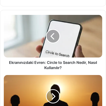
Ekranınızdaki
Evren:
Circle
to
Search
Nedir,
Nasıl
Kullanılır?
Ekranınızdaki Evren: Circle to Search Nedir, Nasıl
Kullanılır?
Meditasyona
Başlangıç
Rehberi
ve
Teknikleri