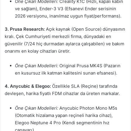
Öne Çıkan Modelleri:
Creality K1C (Hızlı, kapalı kabin
ve sağlam), Ender-3 V3 (Efsanevi Ender serisinin
2026 versiyonu, inanılmaz uygun fiyat/performans).
3. Prusa Research:
Açık kaynak (Open Source) dünyasının
kralı. Çek Cumhuriyeti merkezli firma, dünyadaki en
güvenilir (7/24 hiç durmadan aylarca çalışabilen) ve bakım
onarımı en kolay cihazları üretir.
Öne Çıkan Modelleri:
Original Prusa MK4S (Pazarın
en kusursuz ilk katman kalitesini sunan efsanesi).
4. Anycubic & Elegoo:
Özellikle SLA (Reçine) tarafında
devleşen, harika fiyatlı FDM cihazlar da üreten markalar.
Öne Çıkan Modelleri:
Anycubic Photon Mono M5s
(Otomatik hizalama yapan reçineli harika cihaz),
Elegoo Neptune 4 Pro (Kendi segmentinin hız
canavarı).