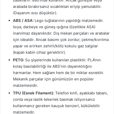
baskıların %80’inde kullanılır. Ancak güneşte veya
arabada bırakırsanız sıcaklıktan eriyip yamulabilir.
(Dayanım ısısı düşüktür).
ABS / ASA:
Lego tuğlalarının yapıldığı malzemedir.
Isıya, darbeye ve güneş ışığına (özellikle ASA)
inanılmaz dayanıklıdır. Dış mekan parçaları ve arabalar
için idealdir. Ancak basımı çok zordur, çekme/kıvrılma
yapar ve erirken zehirli/kötü kokulu gaz salgılar
(kapalı kabin cihaz gerektirir).
PETG:
Su şişelerinde kullanılan plastiktir. PLA’nın
kolay basılabilirliği ile ABS’nin dayanıklılığını
harmanlar. Hem sağlam hem de bir miktar esnektir.
Mekanik parçalar için günümüzün en popüler
malzemesidir.
TPU (Esnek Filament):
Telefon kılıfı, ayakkabı tabanı,
conta veya lastik tekerlek basmak istiyorsanız
kullanmanız gereken kauçuk benzeri, bükülebilir
malzemedir.