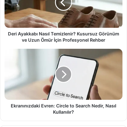
Kusursuz
Görünüm
ve
Uzun
Ömür
İçin
Deri Ayakkabı Nasıl Temizlenir? Kusursuz Görünüm
Profesyonel
ve Uzun Ömür İçin Profesyonel Rehber
Rehber
Ekranınızdaki
Evren:
Circle
to
Search
Nedir,
Nasıl
Kullanılır?
Ekranınızdaki Evren: Circle to Search Nedir, Nasıl
Kullanılır?