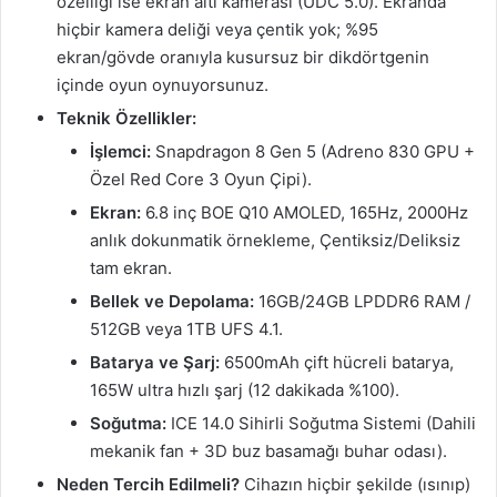
özelliği ise ekran altı kamerası (UDC 5.0). Ekranda
hiçbir kamera deliği veya çentik yok; %95
ekran/gövde oranıyla kusursuz bir dikdörtgenin
içinde oyun oynuyorsunuz.
Teknik Özellikler:
İşlemci:
Snapdragon 8 Gen 5 (Adreno 830 GPU +
Özel Red Core 3 Oyun Çipi).
Ekran:
6.8 inç BOE Q10 AMOLED, 165Hz, 2000Hz
anlık dokunmatik örnekleme, Çentiksiz/Deliksiz
tam ekran.
Bellek ve Depolama:
16GB/24GB LPDDR6 RAM /
512GB veya 1TB UFS 4.1.
Batarya ve Şarj:
6500mAh çift hücreli batarya,
165W ultra hızlı şarj (12 dakikada %100).
Soğutma:
ICE 14.0 Sihirli Soğutma Sistemi (Dahili
mekanik fan + 3D buz basamağı buhar odası).
Neden Tercih Edilmeli?
Cihazın hiçbir şekilde (ısınıp)