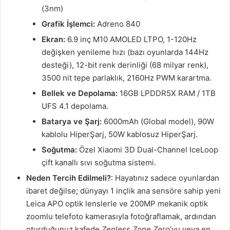
(3nm)
Grafik İşlemci:
Adreno 840
Ekran:
6.9 inç M10 AMOLED LTPO, 1-120Hz
değişken yenileme hızı (bazı oyunlarda 144Hz
desteği), 12-bit renk derinliği (68 milyar renk),
3500 nit tepe parlaklık, 2160Hz PWM karartma.
Bellek ve Depolama:
16GB LPDDR5X RAM / 1TB
UFS 4.1 depolama.
Batarya ve Şarj:
6000mAh (Global model), 90W
kablolu HiperŞarj, 50W kablosuz HiperŞarj.
Soğutma:
Özel Xiaomi 3D Dual-Channel IceLoop
çift kanallı sıvı soğutma sistemi.
Neden Tercih Edilmeli?
: Hayatınız sadece oyunlardan
ibaret değilse; dünyayı 1 inçlik ana sensöre sahip yeni
Leica APO optik lenslerle ve 200MP mekanik optik
zoomlu telefoto kamerasıyla fotoğraflamak, ardından
oturduğunuz kafede
Zenless Zone Zero
‘yu veya en