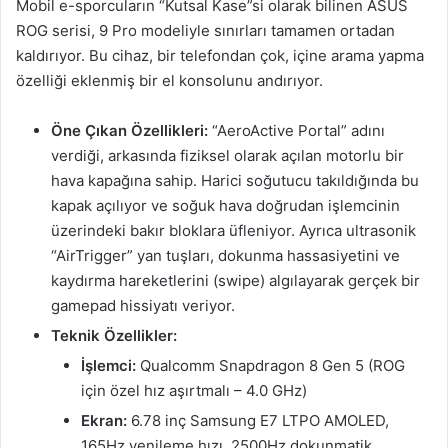
Mobil e-sporcuların “Kutsal Kase”si olarak bilinen ASUS
ROG serisi, 9 Pro modeliyle sınırları tamamen ortadan
kaldırıyor. Bu cihaz, bir telefondan çok, içine arama yapma
özelliği eklenmiş bir el konsolunu andırıyor.
Öne Çıkan Özellikleri
:
“AeroActive Portal” adını
verdiği, arkasında fiziksel olarak açılan motorlu bir
hava kapağına sahip. Harici soğutucu takıldığında bu
kapak açılıyor ve soğuk hava doğrudan işlemcinin
üzerindeki bakır bloklara üfleniyor. Ayrıca ultrasonik
“AirTrigger” yan tuşları, dokunma hassasiyetini ve
kaydırma hareketlerini (swipe) algılayarak gerçek bir
gamepad hissiyatı veriyor.
Teknik Özellikler:
İşlemci:
Qualcomm Snapdragon 8 Gen 5 (ROG
için özel hız aşırtmalı – 4.0 GHz)
Ekran:
6.78 inç Samsung E7 LTPO AMOLED,
165Hz yenileme hızı, 2500Hz dokunmatik