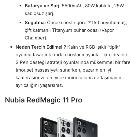
Batarya ve Şarj:
5500mAh, 80W kablolu, 25W
kablosuz şarj.
Soğutma:
Önceki nesle göre %150 büyütülmüş,
çift katmanlı Titanyum buhar odası (Vapor
Chamber).
Neden Tercih Edilmeli?
Kalın ve RGB ışıklı “tipik”
oyuncu tasarımlarından hoşlanmayanlar için idealdir.
S Pen desteği strateji oyunlarında mükemmel bir fare
(mouse) hassasiyeti sunarken, pazarın en iyi
kamerasını ve en iyi ekranını cebinizde taşımanın
ayrıcalığını yaşarsınız.
Nubia RedMagic 11 Pro