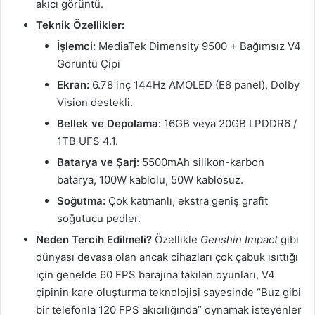
akıcı görüntü.
Teknik Özellikler:
İşlemci:
MediaTek Dimensity 9500 + Bağımsız V4
Görüntü Çipi
Ekran:
6.78 inç 144Hz AMOLED (E8 panel), Dolby
Vision destekli.
Bellek ve Depolama:
16GB veya 20GB LPDDR6 /
1TB UFS 4.1.
Batarya ve Şarj:
5500mAh silikon-karbon
batarya, 100W kablolu, 50W kablosuz.
Soğutma:
Çok katmanlı, ekstra geniş grafit
soğutucu pedler.
Neden Tercih Edilmeli?
Özellikle
Genshin Impact
gibi
dünyası devasa olan ancak cihazları çok çabuk ısıttığı
için genelde 60 FPS barajına takılan oyunları, V4
çipinin kare oluşturma teknolojisi sayesinde “Buz gibi
bir telefonla 120 FPS akıcılığında” oynamak isteyenler