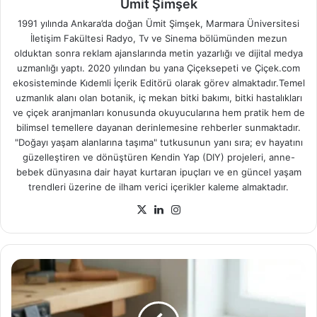
Ümit Şimşek
1991 yılında Ankara’da doğan Ümit Şimşek, Marmara Üniversitesi
İletişim Fakültesi Radyo, Tv ve Sinema bölümünden mezun
olduktan sonra reklam ajanslarında metin yazarlığı ve dijital medya
uzmanlığı yaptı. 2020 yılından bu yana Çiçeksepeti ve Çiçek.com
ekosisteminde Kıdemli İçerik Editörü olarak görev almaktadır.Temel
uzmanlık alanı olan botanik, iç mekan bitki bakımı, bitki hastalıkları
ve çiçek aranjmanları konusunda okuyucularına hem pratik hem de
bilimsel temellere dayanan derinlemesine rehberler sunmaktadır.
"Doğayı yaşam alanlarına taşıma" tutkusunun yanı sıra; ev hayatını
güzelleştiren ve dönüştüren Kendin Yap (DIY) projeleri, anne-
bebek dünyasına dair hayat kurtaran ipuçları ve en güncel yaşam
trendleri üzerine de ilham verici içerikler kaleme almaktadır.
X
LinkedIn
Instagram
Deri
Ayakkabı
Nasıl
Temizlenir?