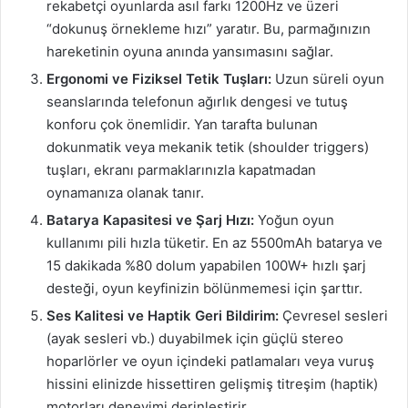
rekabetçi oyunlarda asıl farkı 1200Hz ve üzeri
“dokunuş örnekleme hızı” yaratır. Bu, parmağınızın
hareketinin oyuna anında yansımasını sağlar.
Ergonomi ve Fiziksel Tetik Tuşları:
Uzun süreli oyun
seanslarında telefonun ağırlık dengesi ve tutuş
konforu çok önemlidir. Yan tarafta bulunan
dokunmatik veya mekanik tetik (shoulder triggers)
tuşları, ekranı parmaklarınızla kapatmadan
oynamanıza olanak tanır.
Batarya Kapasitesi ve Şarj Hızı:
Yoğun oyun
kullanımı pili hızla tüketir. En az 5500mAh batarya ve
15 dakikada %80 dolum yapabilen 100W+ hızlı şarj
desteği, oyun keyfinizin bölünmemesi için şarttır.
Ses Kalitesi ve Haptik Geri Bildirim:
Çevresel sesleri
(ayak sesleri vb.) duyabilmek için güçlü stereo
hoparlörler ve oyun içindeki patlamaları veya vuruş
hissini elinizde hissettiren gelişmiş titreşim (haptik)
motorları deneyimi derinleştirir.