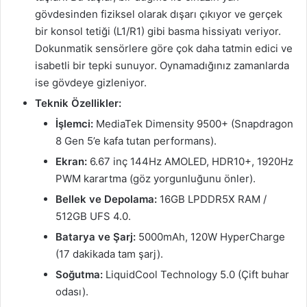
gövdesinden fiziksel olarak dışarı çıkıyor ve gerçek
bir konsol tetiği (L1/R1) gibi basma hissiyatı veriyor.
Dokunmatik sensörlere göre çok daha tatmin edici ve
isabetli bir tepki sunuyor. Oynamadığınız zamanlarda
ise gövdeye gizleniyor.
Teknik Özellikler:
İşlemci:
MediaTek Dimensity 9500+ (Snapdragon
8 Gen 5’e kafa tutan performans).
Ekran:
6.67 inç 144Hz AMOLED, HDR10+, 1920Hz
PWM karartma (göz yorgunluğunu önler).
Bellek ve Depolama:
16GB LPDDR5X RAM /
512GB UFS 4.0.
Batarya ve Şarj:
5000mAh, 120W HyperCharge
(17 dakikada tam şarj).
Soğutma:
LiquidCool Technology 5.0 (Çift buhar
odası).