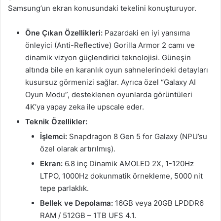
Samsung’un ekran konusundaki tekelini konuşturuyor.
Öne Çıkan Özellikleri:
Pazardaki en iyi yansıma
önleyici (Anti-Reflective) Gorilla Armor 2 camı ve
dinamik vizyon güçlendirici teknolojisi. Güneşin
altında bile en karanlık oyun sahnelerindeki detayları
kusursuz görmenizi sağlar. Ayrıca özel “Galaxy AI
Oyun Modu”, desteklenen oyunlarda görüntüleri
4K’ya yapay zeka ile upscale eder.
Teknik Özellikler:
İşlemci:
Snapdragon 8 Gen 5 for Galaxy (NPU’su
özel olarak artırılmış).
Ekran:
6.8 inç Dinamik AMOLED 2X, 1-120Hz
LTPO, 1000Hz dokunmatik örnekleme, 5000 nit
tepe parlaklık.
Bellek ve Depolama:
16GB veya 20GB LPDDR6
RAM / 512GB – 1TB UFS 4.1.