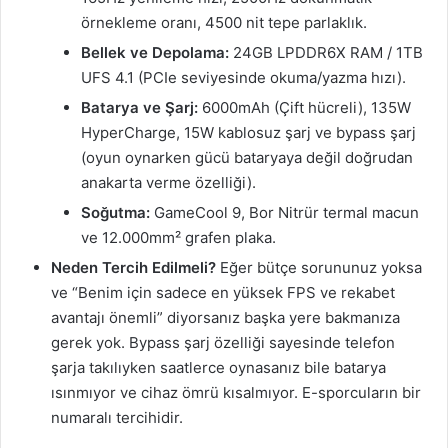
örnekleme oranı, 4500 nit tepe parlaklık.
Bellek ve Depolama:
24GB LPDDR6X RAM / 1TB
UFS 4.1 (PCIe seviyesinde okuma/yazma hızı).
Batarya ve Şarj:
6000mAh (Çift hücreli), 135W
HyperCharge, 15W kablosuz şarj ve bypass şarj
(oyun oynarken gücü bataryaya değil doğrudan
anakarta verme özelliği).
Soğutma:
GameCool 9, Bor Nitrür termal macun
ve 12.000mm² grafen plaka.
Neden Tercih Edilmeli?
Eğer bütçe sorununuz yoksa
ve “Benim için sadece en yüksek FPS ve rekabet
avantajı önemli” diyorsanız başka yere bakmanıza
gerek yok. Bypass şarj özelliği sayesinde telefon
şarja takılıyken saatlerce oynasanız bile batarya
ısınmıyor ve cihaz ömrü kısalmıyor. E-sporcuların bir
numaralı tercihidir.