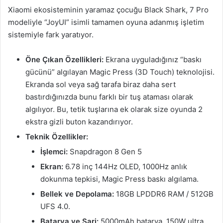
Xiaomi ekosisteminin yaramaz çocuğu Black Shark, 7 Pro
modeliyle “JoyUI” isimli tamamen oyuna adanmış işletim
sistemiyle fark yaratıyor.
Öne Çıkan Özellikleri:
Ekrana uyguladığınız “baskı
gücünü” algılayan Magic Press (3D Touch) teknolojisi.
Ekranda sol veya sağ tarafa biraz daha sert
bastırdığınızda bunu farklı bir tuş ataması olarak
algılıyor. Bu, tetik tuşlarına ek olarak size oyunda 2
ekstra gizli buton kazandırıyor.
Teknik Özellikler:
İşlemci:
Snapdragon 8 Gen 5
Ekran:
6.78 inç 144Hz OLED, 1000Hz anlık
dokunma tepkisi, Magic Press baskı algılama.
Bellek ve Depolama:
18GB LPDDR6 RAM / 512GB
UFS 4.0.
Batarya ve Şarj:
5000mAh batarya, 150W ultra