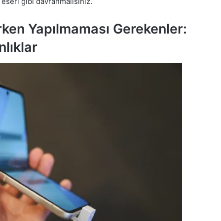
t eseri gibi davranmalısınız.
ırken Yapılmaması Gerekenler:
lıklar