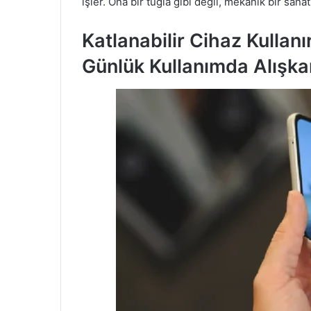
işler. Ona bir tuğla gibi değil, mekanik bir sana
Katlanabilir Cihaz Kullan
Günlük Kullanımda Alışkan