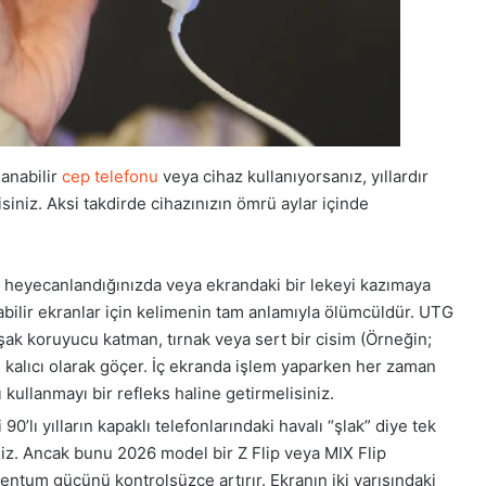
anabilir
cep telefonu
veya cihaz kullanıyorsanız, yıllardır
isiniz. Aksi takdirde cihazınızın ömrü aylar içinde
heyecanlandığınızda veya ekrandaki bir lekeyi kazımaya
nabilir ekranlar için kelimenin tam anlamıyla ölümcüldür. UTG
ak koruyucu katman, tırnak veya sert bir cisim (Örneğin;
kalıcı olarak göçer. İç ekranda işlem yaparken her zaman
kullanmayı bir refleks haline getirmelisiniz.
i 90’lı yılların kapaklı telefonlarındaki havalı “şlak” diye tek
niz. Ancak bunu 2026 model bir Z Flip veya MIX Flip
um gücünü kontrolsüzce artırır. Ekranın iki yarısındaki