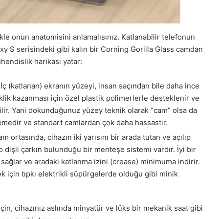
le onun anatomisini anlamalısınız. Katlanabilir telefonun
xy S serisindeki gibi kalın bir Corning Gorilla Glass camdan
hendislik harikası yatar:
İç (katlanan) ekranın yüzeyi, insan saçından bile daha ince
klik kazanması için özel plastik polimerlerle desteklenir ve
rilir. Yani dokunduğunuz yüzey teknik olarak “cam” olsa da
emedir ve standart camlardan çok daha hassastır.
m ortasında, cihazın iki yarısını bir arada tutan ve açılıp
dişli çarkın bulunduğu bir menteşe sistemi vardır. İyi bir
ağlar ve aradaki katlanma izini (crease) minimuma indirir.
k için tıpkı elektrikli süpürgelerde olduğu gibi minik
çin, cihazınız aslında minyatür ve lüks bir mekanik saat gibi