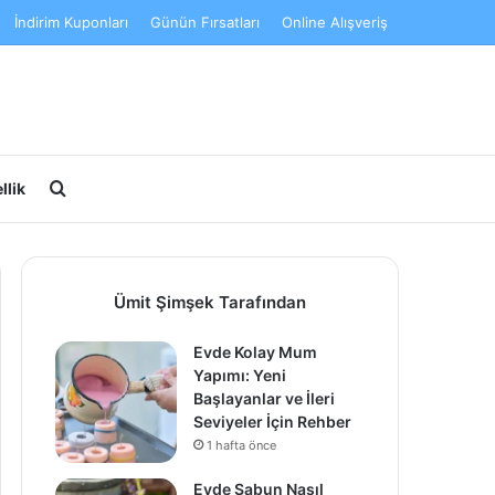
İndirim Kuponları
Günün Fırsatları
Online Alışveriş
Arama yap ...
llik
Ümit Şimşek Tarafından
Evde Kolay Mum
Yapımı: Yeni
Başlayanlar ve İleri
Seviyeler İçin Rehber
1 hafta önce
Evde Sabun Nasıl