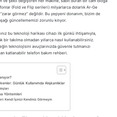
n ve şekil değiştiren her makine, sabit duran bir cam bloğa
fonlar (Fold ve Flip serileri) milyarlarca dolarlık Ar-Ge
a “zarar görmez” değildir. Bu yepyeni donanım, bizim de
 aşağı güncellememizi zorunlu kılıyor.
ınız bu teknoloji harikası cihazı ilk günkü ihtişamıyla,
bir takılma olmadan yıllarca nasıl kullanabilirsiniz.
ğin teknolojisini avuçlarınızda güvenle tutmanızı
n katlanabilir telefon bakım rehberi.
anıyor?
kenler: Günlük Kullanımda Alışkanlıklar
lışları
kma Yöntemleri
ri: Kendi İşinizi Kendiniz Görmeyin