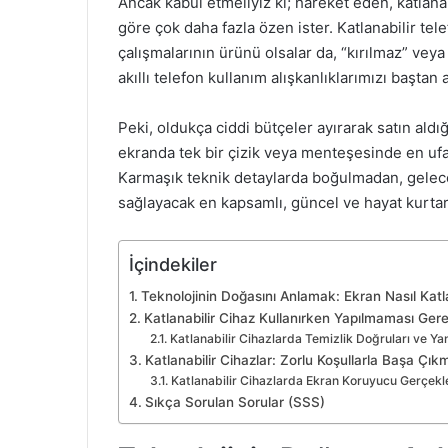
Ancak kabul etmeliyiz ki; hareket eden, katlana
göre çok daha fazla özen ister. Katlanabilir tele
çalışmalarının ürünü olsalar da, “kırılmaz” vey
akıllı telefon kullanım alışkanlıklarımızı baştan
Peki, oldukça ciddi bütçeler ayırarak satın aldığ
ekranda tek bir çizik veya menteşesinde en ufak 
Karmaşık teknik detaylarda boğulmadan, gelece
sağlayacak en kapsamlı, güncel ve hayat kurtara
İçindekiler
Teknolojinin Doğasını Anlamak: Ekran Nasıl Katl
Katlanabilir Cihaz Kullanırken Yapılmaması Gere
Katlanabilir Cihazlarda Temizlik Doğruları ve Yan
Katlanabilir Cihazlar: Zorlu Koşullarla Başa Çı
Katlanabilir Cihazlarda Ekran Koruyucu Gerçekle
Sıkça Sorulan Sorular (SSS)