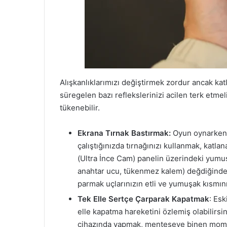
Alışkanlıklarımızı değiştirmek zordur ancak katl
süregelen bazı reflekslerinizi acilen terk etmel
tükenebilir.
Ekrana Tırnak Bastırmak:
Oyun oynarken 
çalıştığınızda tırnağınızı kullanmak, katla
(Ultra İnce Cam) panelin üzerindeki yumuş
anahtar ucu, tükenmez kalem) değdiğinde 
parmak uçlarınızın etli ve yumuşak kısmını 
Tek Elle Sertçe Çarparak Kapatmak
: Esk
elle kapatma hareketini özlemiş olabilirsi
cihazında yapmak, menteşeye binen moment