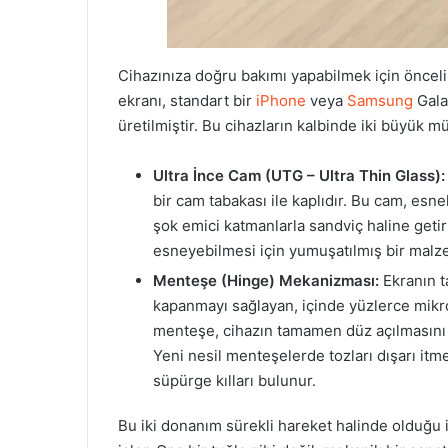
Cihazınıza doğru bakımı yapabilmek için öncelik
ekranı, standart bir
iPhone
veya
Samsung
Gala
üretilmiştir. Bu cihazların kalbinde iki büyük mü
Ultra İnce Cam (UTG – Ultra Thin Glass):
bir cam tabakası ile kaplıdır. Bu cam, esne
şok emici katmanlarla sandviç haline geti
esneyebilmesi için yumuşatılmış bir malz
Menteşe (Hinge) Mekanizması:
Ekranın ta
kapanmayı sağlayan, içinde yüzlerce mikro 
menteşe, cihazın tamamen düz açılmasını s
Yeni nesil menteşelerde tozları dışarı itme
süpürge kılları bulunur.
Bu iki donanım sürekli hareket halinde olduğu i