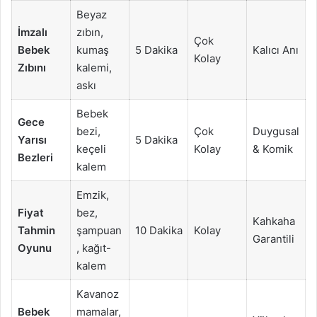
Beyaz
İmzalı
zıbın,
Çok
Bebek
kumaş
5 Dakika
Kalıcı Anı
Kolay
Zıbını
kalemi,
askı
Bebek
Gece
bezi,
Çok
Duygusal
Yarısı
5 Dakika
keçeli
Kolay
& Komik
Bezleri
kalem
Emzik,
Fiyat
bez,
Kahkaha
Tahmin
şampuan
10 Dakika
Kolay
Garantili
Oyunu
, kağıt-
kalem
Kavanoz
Bebek
mamalar,