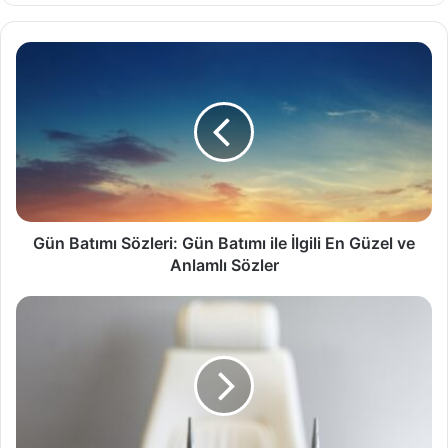
Gün
Batımı
Sözleri:
Gün
Batımı
ile
İlgili
En
Güzel
ve
Gün Batımı Sözleri: Gün Batımı ile İlgili En Güzel ve
Anlamlı
Anlamlı Sözler
Sözler
Masa
İsimliği
Seçiminde
Dikkat
Edilmesi
Gerekenler