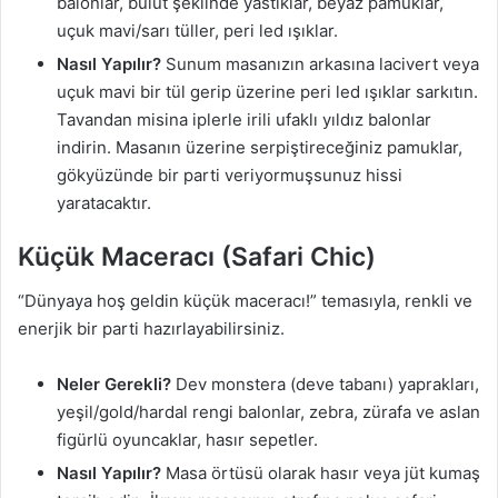
balonlar, bulut şeklinde yastıklar, beyaz pamuklar,
uçuk mavi/sarı tüller, peri led ışıklar.
Nasıl Yapılır?
Sunum masanızın arkasına lacivert veya
uçuk mavi bir tül gerip üzerine peri led ışıklar sarkıtın.
Tavandan misina iplerle irili ufaklı yıldız balonlar
indirin. Masanın üzerine serpiştireceğiniz pamuklar,
gökyüzünde bir parti veriyormuşsunuz hissi
yaratacaktır.
Küçük Maceracı (Safari Chic)
“Dünyaya hoş geldin küçük maceracı!” temasıyla, renkli ve
enerjik bir parti hazırlayabilirsiniz.
Neler Gerekli?
Dev monstera (deve tabanı) yaprakları,
yeşil/gold/hardal rengi balonlar, zebra, zürafa ve aslan
figürlü oyuncaklar, hasır sepetler.
Nasıl Yapılır?
Masa örtüsü olarak hasır veya jüt kumaş