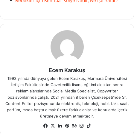
Bebekler için Kehribar Kolye Nedir, Ne İşe Yarar?
Ecem Karakuş
1993 yılında dünyaya gelen Ecem Karakuş, Marmara Üniversitesi
İletişim Fakültesi’nde Gazetecilik lisans eğitimi aldıktan sonra
reklam ajanslarında Social Media Specialist, Copywriter
pozisyonlarında çalıştı. 2021 yılından itibaren Çiçeksepeti’nde Sr.
Content Editor pozisyonunda elektronik, teknoloji, hobi, takı, saat,
parfüm, moda başta olmak üzere farklı alanlar ve konularda içerik
üretmeye devam etmektedir.
Facebook
X
LinkedIn
Pinterest
Behance
Instagram
TikTok