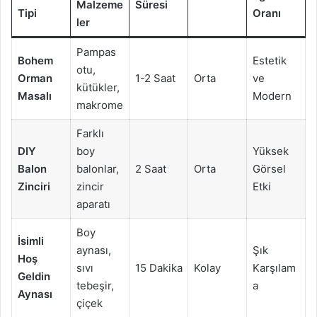
Malzeme
Süresi
Tipi
Oranı
ler
Pampas
Bohem
Estetik
otu,
Orman
1-2 Saat
Orta
ve
kütükler,
Masalı
Modern
makrome
Farklı
DIY
boy
Yüksek
Balon
balonlar,
2 Saat
Orta
Görsel
Zinciri
zincir
Etki
aparatı
Boy
İsimli
aynası,
Şık
Hoş
sıvı
15 Dakika
Kolay
Karşılam
Geldin
tebeşir,
a
Aynası
çiçek