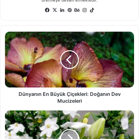
üretmeye devam etmektedir.
Facebook
X
LinkedIn
Pinterest
Behance
Instagram
TikTok
Dünyanın
En
Büyük
Çiçekleri:
Doğanın
Dev
Mucizeleri
Dünyanın En Büyük Çiçekleri: Doğanın Dev
Mucizeleri
Gardenya
Çiçeği
Nasıl
Yetiştirilir?