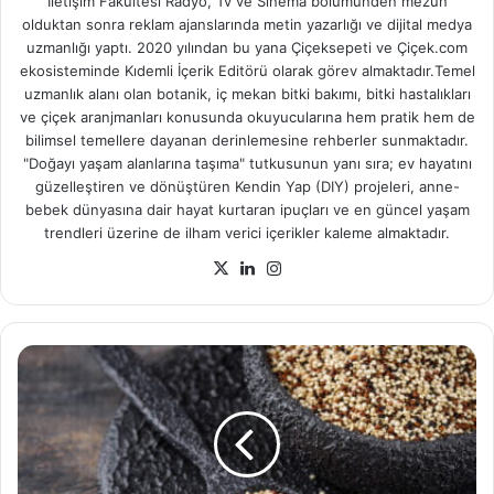
İletişim Fakültesi Radyo, Tv ve Sinema bölümünden mezun
olduktan sonra reklam ajanslarında metin yazarlığı ve dijital medya
uzmanlığı yaptı. 2020 yılından bu yana Çiçeksepeti ve Çiçek.com
ekosisteminde Kıdemli İçerik Editörü olarak görev almaktadır.Temel
uzmanlık alanı olan botanik, iç mekan bitki bakımı, bitki hastalıkları
ve çiçek aranjmanları konusunda okuyucularına hem pratik hem de
bilimsel temellere dayanan derinlemesine rehberler sunmaktadır.
"Doğayı yaşam alanlarına taşıma" tutkusunun yanı sıra; ev hayatını
güzelleştiren ve dönüştüren Kendin Yap (DIY) projeleri, anne-
bebek dünyasına dair hayat kurtaran ipuçları ve en güncel yaşam
trendleri üzerine de ilham verici içerikler kaleme almaktadır.
X
LinkedIn
Instagram
Kinoa
Tohumu
ve
Faydaları