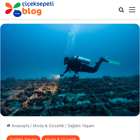
Arama 
M
Anasayfa
/
Moda & Güzellik
/
Sağlıklı Yaşam
Sağlıklı Yaşam
Moda & Güzellik