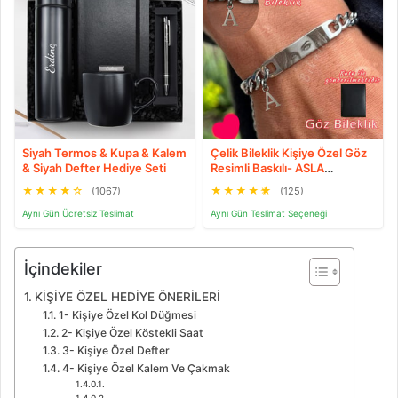
Siyah Termos & Kupa & Kalem
Çelik Bileklik Kişiye Özel Göz
& Siyah Defter Hediye Seti
Resimli Baskılı- ASLA
PASLANMAZ
★
★
★
★
☆
★
★
★
★
★
(1067)
(125)
Aynı Gün Ücretsiz Teslimat
Aynı Gün Teslimat Seçeneği
İçindekiler
KİŞİYE ÖZEL HEDİYE ÖNERİLERİ
1- Kişiye Özel Kol Düğmesi
2- Kişiye Özel Köstekli Saat
3- Kişiye Özel Defter
4- Kişiye Özel Kalem Ve Çakmak