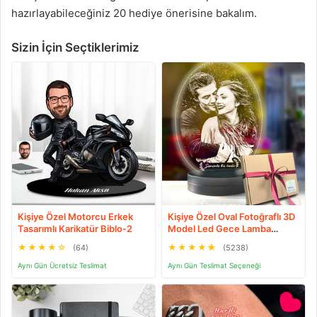
hazırlayabileceğiniz 20 hediye önerisine bakalım.
Sizin İçin Seçtiklerimiz
Kişiye Özel Motorcu Erkek
Kişiye Özel Oval Fotoğraflı 3D
Tasarımlı Karikatür Biblo-2
Model Led Gece Lamba
(Beyaz)
★
★
★
★
☆
★
★
★
★
★
(64)
(5238)
Aynı Gün Ücretsiz Teslimat
Aynı Gün Teslimat Seçeneği